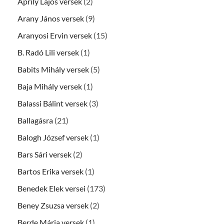
Áprily Lajos versek
(2)
Arany János versek
(9)
Aranyosi Ervin versek
(15)
B. Radó Lili versek
(1)
Babits Mihály versek
(5)
Baja Mihály versek
(1)
Balassi Bálint versek
(3)
Ballagásra
(21)
Balogh József versek
(1)
Bars Sári versek
(2)
Bartos Erika versek
(1)
Benedek Elek versei
(173)
Beney Zsuzsa versek
(2)
Berde Mária versek
(1)