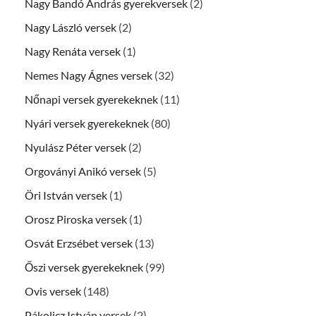
Nagy Bandó András gyerekversek
(2)
Nagy László versek
(2)
Nagy Renáta versek
(1)
Nemes Nagy Ágnes versek
(32)
Nőnapi versek gyerekeknek
(11)
Nyári versek gyerekeknek
(80)
Nyulász Péter versek
(2)
Orgoványi Anikó versek
(5)
Öri István versek
(1)
Orosz Piroska versek
(1)
Osvát Erzsébet versek
(13)
Őszi versek gyerekeknek
(99)
Ovis versek
(148)
Pákolicz István versek
(2)