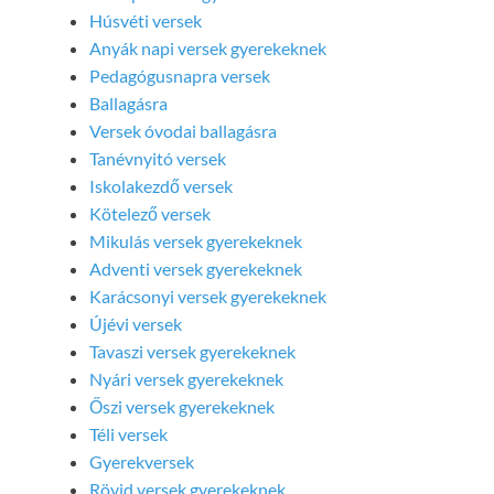
Húsvéti versek
Anyák napi versek gyerekeknek
Pedagógusnapra versek
Ballagásra
Versek óvodai ballagásra
Tanévnyitó versek
Iskolakezdő versek
Kötelező versek
Mikulás versek gyerekeknek
Adventi versek gyerekeknek
Karácsonyi versek gyerekeknek
Újévi versek
Tavaszi versek gyerekeknek
Nyári versek gyerekeknek
Őszi versek gyerekeknek
Téli versek
Gyerekversek
Rövid versek gyerekeknek