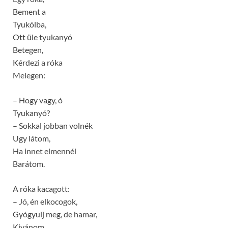
Bement a
Tyukólba,
Ott üle tyukanyó
Betegen,
Kérdezi a róka
Melegen:
– Hogy vagy, ó
Tyukanyó?
– Sokkal jobban volnék
Ugy látom,
Ha innet elmennél
Barátom.
A róka kacagott:
– Jó, én elkocogok,
Gyógyulj meg, de hamar,
Kivánom,