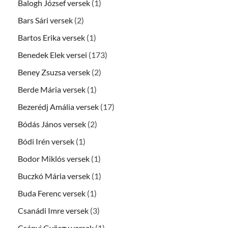
Balogh József versek
(1)
Bars Sári versek
(2)
Bartos Erika versek
(1)
Benedek Elek versei
(173)
Beney Zsuzsa versek
(2)
Berde Mária versek
(1)
Bezerédj Amália versek
(17)
Bódás János versek
(2)
Bódi Irén versek
(1)
Bodor Miklós versek
(1)
Buczkó Mária versek
(1)
Buda Ferenc versek
(1)
Csanádi Imre versek
(3)
Csányi György versek
(1)