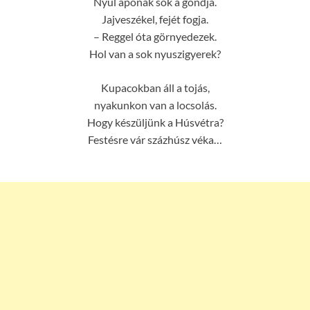
Nyúl apónak sok a gondja.
Jajveszékel, fejét fogja.
– Reggel óta görnyedezek.
Hol van a sok nyuszigyerek?
Kupacokban áll a tojás,
nyakunkon van a locsolás.
Hogy készüljünk a Húsvétra?
Festésre vár százhúsz véka…