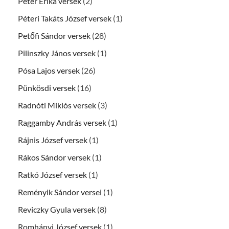
Péter Erika versek
(2)
Péteri Takáts József versek
(1)
Petőfi Sándor versek
(28)
Pilinszky János versek
(1)
Pósa Lajos versek
(26)
Pünkösdi versek
(16)
Radnóti Miklós versek
(3)
Raggamby András versek
(1)
Rájnis József versek
(1)
Rákos Sándor versek
(1)
Ratkó József versek
(1)
Reményik Sándor versei
(1)
Reviczky Gyula versek
(8)
Romhányi József versek
(1)