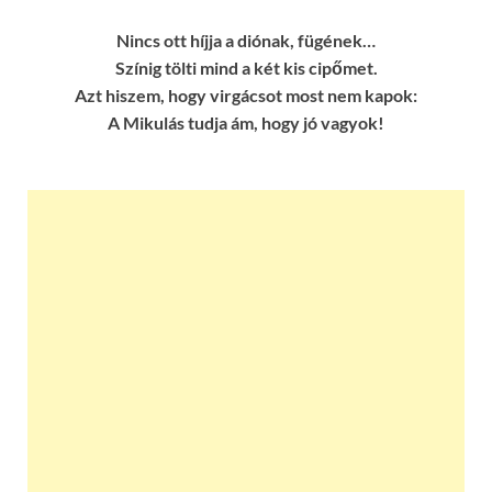
Nincs ott híjja a diónak, fügének…
Színig tölti mind a két kis cipőmet.
Azt hiszem, hogy virgácsot most nem kapok:
A Mikulás tudja ám, hogy jó vagyok!