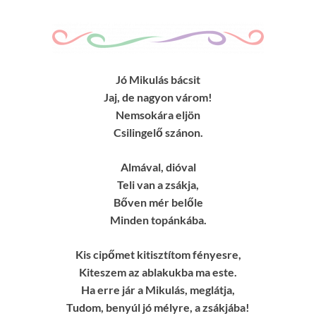
Jó Mikulás bácsit
Jaj, de nagyon várom!
Nemsokára eljön
Csilingelő szánon.
Almával, dióval
Teli van a zsákja,
Bőven mér belőle
Minden topánkába.
Kis cipőmet kitisztítom fényesre,
Kiteszem az ablakukba ma este.
Ha erre jár a Mikulás, meglátja,
Tudom, benyúl jó mélyre, a zsákjába!