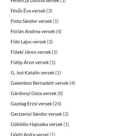
Ferenczy Dorina versek
(1)
Fésűs Éva versek
(3)
Finta Sándor versek
(1)
Fórián Andrea versek
(4)
Füle Lajos versek
(3)
Füleki János versek
(1)
Fülöp Áron versek
(1)
G. Joó Katalin versek
(1)
Galambos Bernadett versek
(4)
Gárdonyi Géza versek
(8)
Gazdag Erzsi versek
(24)
Gerzsenyi Sándor versek
(2)
Göbölös Hajnalka versek
(1)
Gödri Anita versei
(1)