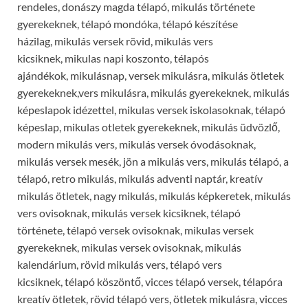
rendeles, donászy magda télapó, mikulás története
gyerekeknek, télapó mondóka, télapó készítése
házilag, mikulás versek rövid, mikulás vers
kicsiknek, mikulas napi koszonto, télapós
ajándékok, mikulásnap, versek mikulásra, mikulás ötletek
gyerekeknek,vers mikulásra, mikulás gyerekeknek, mikulás
képeslapok idézettel, mikulas versek iskolasoknak, télapó
képeslap, mikulas otletek gyerekeknek, mikulás üdvözlő,
modern mikulás vers, mikulás versek óvodásoknak,
mikulás versek mesék, jön a mikulás vers, mikulás télapó, a
télapó, retro mikulás, mikulás adventi naptár, kreatív
mikulás ötletek, nagy mikulás, mikulás képkeretek, mikulás
vers ovisoknak, mikulás versek kicsiknek, télapó
története, télapó versek ovisoknak, mikulas versek
gyerekeknek, mikulas versek ovisoknak, mikulás
kalendárium, rövid mikulás vers, télapó vers
kicsiknek, télapó köszöntő, vicces télapó versek, télapóra
kreatív ötletek, rövid télapó vers, ötletek mikulásra, vicces