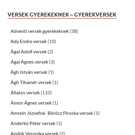
VERSEK GYEREKEKNEK – GYEREKVERSEK
Adventi versek gyerekeknek
(38)
Ady Endre versek
(10)
Ágai Adolf versek
(2)
Ágai Ágnes versek
(3)
Ágh István versek
(1)
Ágh Tihamér versek
(1)
Állatos versek
(110)
Ámon Ágnes versek
(1)
Amrein Józsefné- Böröcz Piroska versek
(1)
Anderkó Péter versek
(1)
Andók Veronika versek
(2)