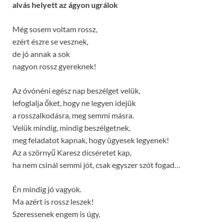
alvás helyett az ágyon ugrálok
Még sosem voltam rossz,
ezért észre se vesznek,
de jó annak a sok
nagyon rossz gyereknek!
Az óvónéni egész nap beszélget velük,
lefoglalja őket, hogy ne legyen idejük
a rosszalkodásra, meg semmi másra.
Velük mindig, mindig beszélgetnek,
meg feladatot kapnak, hogy ügyesek legyenek!
Az a szörnyű Karesz dícséretet kap,
ha nem csinál semmi jót, csak egyszer szót fogad…
Én mindig jó vagyok.
Ma azért is rossz leszek!
Szeressenek engem is úgy,