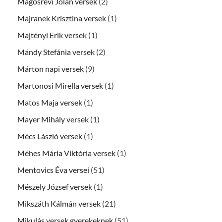
Magosrévi Jolán versek
(2)
Majranek Krisztina versek
(1)
Majtényi Erik versek
(1)
Mándy Stefánia versek
(2)
Márton napi versek
(9)
Martonosi Mirella versek
(1)
Matos Maja versek
(1)
Mayer Mihály versek
(1)
Mécs László versek
(1)
Méhes Mária Viktória versek
(1)
Mentovics Éva versei
(51)
Mészely József versek
(1)
Mikszáth Kálmán versek
(21)
Mikulás versek gyerekeknek
(51)