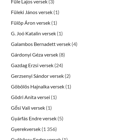
Füle Lajos versek
(3)
Füleki János versek
(1)
Fülöp Áron versek
(1)
G. Joó Katalin versek
(1)
Galambos Bernadett versek
(4)
Gárdonyi Géza versek
(8)
Gazdag Erzsi versek
(24)
Gerzsenyi Sándor versek
(2)
Göbölös Hajnalka versek
(1)
Gödri Anita versei
(1)
Gősi Vali versek
(1)
Gyárfás Endre versek
(5)
Gyerekversek
(1 356)
Gyökössy Endre versek
(1)