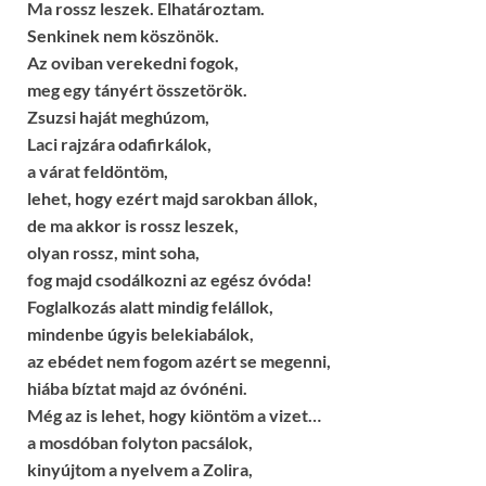
Ma rossz leszek. Elhatároztam.
Senkinek nem köszönök.
Az oviban verekedni fogok,
meg egy tányért összetörök.
Zsuzsi haját meghúzom,
Laci rajzára odafirkálok,
a várat feldöntöm,
lehet, hogy ezért majd sarokban állok,
de ma akkor is rossz leszek,
olyan rossz, mint soha,
fog majd csodálkozni az egész óvóda!
Foglalkozás alatt mindig felállok,
mindenbe úgyis belekiabálok,
az ebédet nem fogom azért se megenni,
hiába bíztat majd az óvónéni.
Még az is lehet, hogy kiöntöm a vizet…
a mosdóban folyton pacsálok,
kinyújtom a nyelvem a Zolira,