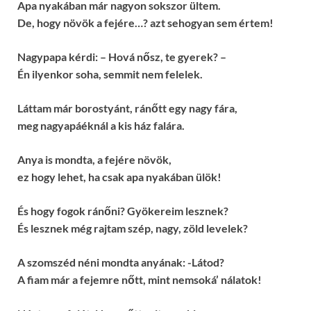
Apa nyakában már nagyon sokszor ültem.
De, hogy növök a fejére…? azt sehogyan sem értem!
Nagypapa kérdi: – Hová nősz, te gyerek? –
Én ilyenkor soha, semmit nem felelek.
Láttam már borostyánt, ránőtt egy nagy fára,
meg nagyapáéknál a kis ház falára.
Anya is mondta, a fejére növök,
ez hogy lehet, ha csak apa nyakában ülök!
És hogy fogok ránőni? Gyökereim lesznek?
És lesznek még rajtam szép, nagy, zöld levelek?
A szomszéd néni mondta anyának: -Látod?
A fiam már a fejemre nőtt, mint nemsoká’ nálatok!