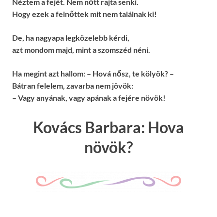
Néztem a fejét. Nem nőtt rajta senki.
Hogy ezek a felnőttek mit nem találnak ki!
De, ha nagyapa legközelebb kérdi,
azt mondom majd, mint a szomszéd néni.
Ha megint azt hallom: – Hová nősz, te kölyök? –
Bátran felelem, zavarba nem jövök:
– Vagy anyának, vagy apának a fejére növök!
Kovács Barbara: Hova
növök?