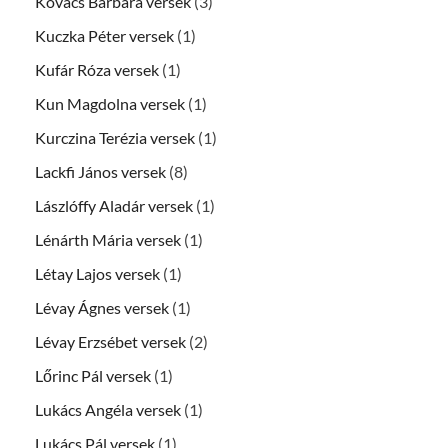
Kovács Barbara versek
(3)
Kuczka Péter versek
(1)
Kufár Róza versek
(1)
Kun Magdolna versek
(1)
Kurczina Terézia versek
(1)
Lackfi János versek
(8)
Lászlóffy Aladár versek
(1)
Lénárth Mária versek
(1)
Létay Lajos versek
(1)
Lévay Ágnes versek
(1)
Lévay Erzsébet versek
(2)
Lőrinc Pál versek
(1)
Lukács Angéla versek
(1)
Lukács Pál versek
(1)