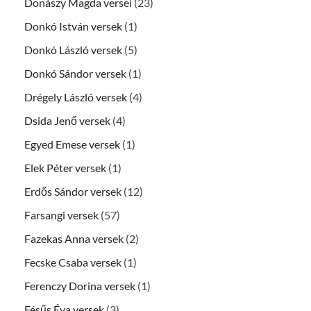
Donászy Magda versei
(23)
Donkó István versek
(1)
Donkó László versek
(5)
Donkó Sándor versek
(1)
Drégely László versek
(4)
Dsida Jenő versek
(4)
Egyed Emese versek
(1)
Elek Péter versek
(1)
Erdős Sándor versek
(12)
Farsangi versek
(57)
Fazekas Anna versek
(2)
Fecske Csaba versek
(1)
Ferenczy Dorina versek
(1)
Fésűs Éva versek
(3)