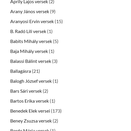
Áprily Lajos versek
(2)
Arany János versek
(9)
Aranyosi Ervin versek
(15)
B. Radó Lili versek
(1)
Babits Mihály versek
(5)
Baja Mihály versek
(1)
Balassi Bálint versek
(3)
Ballagásra
(21)
Balogh József versek
(1)
Bars Sári versek
(2)
Bartos Erika versek
(1)
Benedek Elek versei
(173)
Beney Zsuzsa versek
(2)
Berde Mária versek
(1)