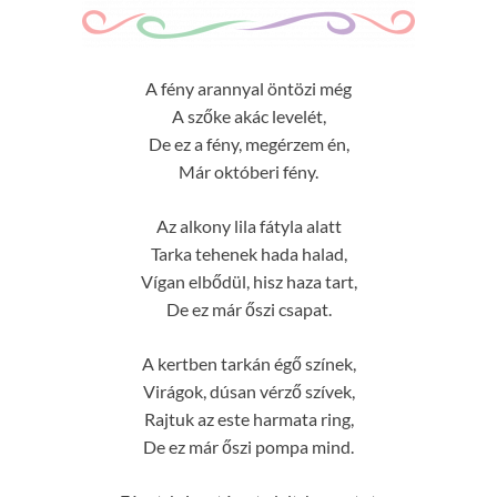
A fény arannyal öntözi még
A szőke akác levelét,
De ez a fény, megérzem én,
Már októberi fény.
Az alkony lila fátyla alatt
Tarka tehenek hada halad,
Vígan elbődül, hisz haza tart,
De ez már őszi csapat.
A kertben tarkán égő színek,
Virágok, dúsan vérző szívek,
Rajtuk az este harmata ring,
De ez már őszi pompa mind.