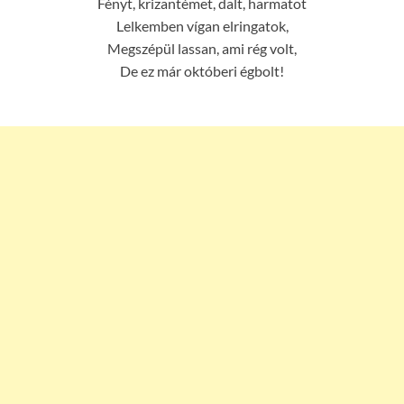
Fényt, krizantémet, dalt, harmatot
Lelkemben vígan elringatok,
Megszépül lassan, ami rég volt,
De ez már októberi égbolt!