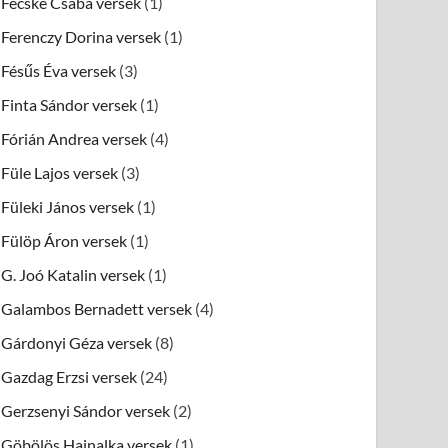
Fecske Csaba versek
(1)
Ferenczy Dorina versek
(1)
Fésűs Éva versek
(3)
Finta Sándor versek
(1)
Fórián Andrea versek
(4)
Füle Lajos versek
(3)
Füleki János versek
(1)
Fülöp Áron versek
(1)
G. Joó Katalin versek
(1)
Galambos Bernadett versek
(4)
Gárdonyi Géza versek
(8)
Gazdag Erzsi versek
(24)
Gerzsenyi Sándor versek
(2)
Göbölös Hajnalka versek
(1)