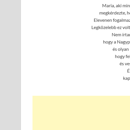
Maria, aki min
megkérdezte, ho
Elevenen fogalmaz
Legközelebb ez volt
Nem írtam
hogy a Nagypa
és olyan
hogy fe
és ve
É
ka