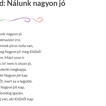
nd: Nálunk nagyon jó
unk nagyon jó
almazást írni.
ninek piros tolla van,
eg
Nagyon jó!
meg
Kitűnő!
re. Mást sose ír.
a
Jó!
nem is olyan jó,
ndenki megkapja,
aki
Nagyon jó
t kap
ő
t, mert az a legjobb.
i
Nagyon jó
t kap,
 boldog igazán,
 van, aki
Kitűnő
t kap.