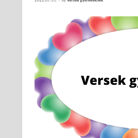
2022.07.31.
-
by
Versek gyerekeknek