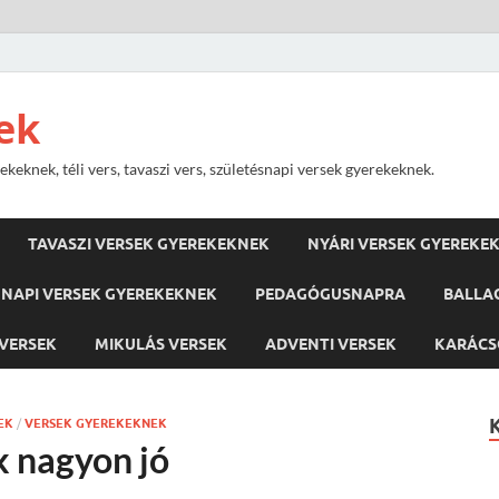
ek
keknek, téli vers, tavaszi vers, születésnapi versek gyerekeknek.
TAVASZI VERSEK GYEREKEKNEK
NYÁRI VERSEK GYEREKE
NAPI VERSEK GYEREKEKNEK
PEDAGÓGUSNAPRA
BALLA
VERSEK
MIKULÁS VERSEK
ADVENTI VERSEK
KARÁCS
EK
/
VERSEK GYEREKEKNEK
k nagyon jó