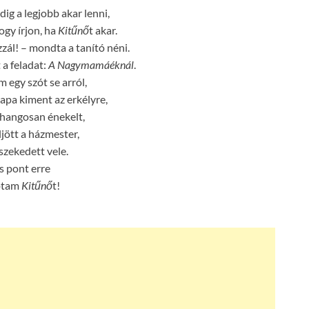
dig a legjobb akar lenni,
gy írjon, ha
Kitűnő
t akar.
zál! – mondta a tanító néni.
 a feladat:
A Nagymamáéknál
.
 egy szót se arról,
pa kiment az erkélyre,
 hangosan énekelt,
ljött a házmester,
szekedett vele.
s pont erre
ptam
Kitűnő
t!