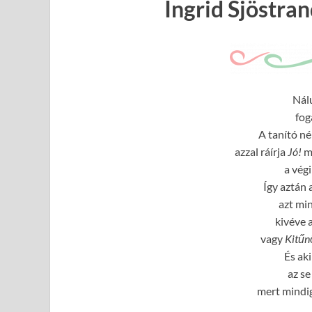
Ingrid Sjöstra
Nál
fog
A tanító né
azzal ráírja
Jó!
m
a végi
Így aztán 
azt mi
kivéve 
vagy
Kitűn
És ak
az se
mert mindig