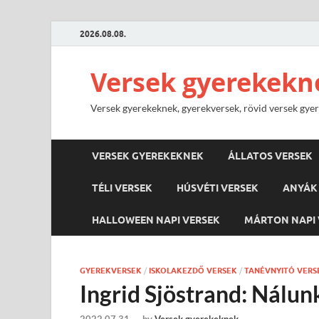
2026.08.08.
Versek gyerekekn
Versek gyerekeknek, gyerekversek, rövid versek gyere
VERSEK GYEREKEKNEK
ÁLLATOS VERSEK
TÉLI VERSEK
HÚSVÉTI VERSEK
ANYÁK 
HALLOWEEN NAPI VERSEK
MÁRTON NAPI 
GYEREKVERSEK
/
ISKOLAKEZDŐ VERSEK
/
TANÉVNYITÓ VERS
Ingrid Sjöstrand: Nálun