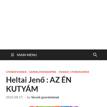
MAIN MENU
GYEREKVERSEK
/
SZAVALÓVERSENYRE
/
VERSEK GYEREKEKNEK
Heltai Jenő : AZ ÉN
KUTYÁM
2025.08.17.
-
by
Versek gyerekeknek