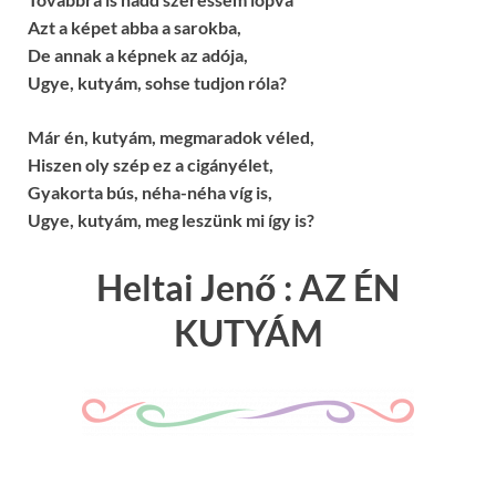
Azt a képet abba a sarokba,
De annak a képnek az adója,
Ugye, kutyám, sohse tudjon róla?
Már én, kutyám, megmaradok véled,
Hiszen oly szép ez a cigányélet,
Gyakorta bús, néha-néha víg is,
Ugye, kutyám, meg leszünk mi így is?
Heltai Jenő : AZ ÉN
KUTYÁM