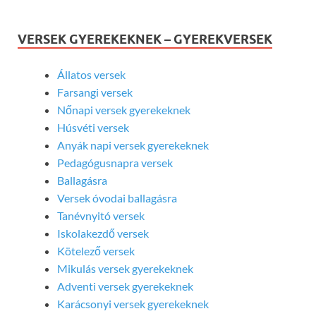
VERSEK GYEREKEKNEK – GYEREKVERSEK
Állatos versek
Farsangi versek
Nőnapi versek gyerekeknek
Húsvéti versek
Anyák napi versek gyerekeknek
Pedagógusnapra versek
Ballagásra
Versek óvodai ballagásra
Tanévnyitó versek
Iskolakezdő versek
Kötelező versek
Mikulás versek gyerekeknek
Adventi versek gyerekeknek
Karácsonyi versek gyerekeknek