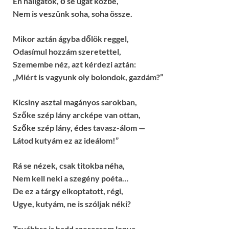
Én hallgatok, ő se ugat közbe,
Nem is veszünk soha, soha össze.
Mikor aztán ágyba dőlök reggel,
Odasímul hozzám szeretettel,
Szemembe néz, azt kérdezi aztán:
„Miért is vagyunk oly bolondok, gazdám?”
Kicsiny asztal magányos sarokban,
Szőke szép lány arcképe van ottan,
Szőke szép lány, édes tavasz-álom —
Látod kutyám ez az ideálom!”
Rá se nézek, csak titokba néha,
Nem kell neki a szegény poéta…
De ez a tárgy elkoptatott, régi,
Ugye, kutyám, ne is szóljak néki?
Továbbra is hadd szeressem lopva