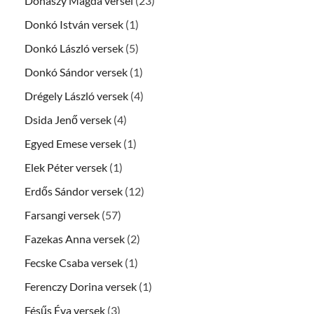
Donászy Magda versei
(23)
Donkó István versek
(1)
Donkó László versek
(5)
Donkó Sándor versek
(1)
Drégely László versek
(4)
Dsida Jenő versek
(4)
Egyed Emese versek
(1)
Elek Péter versek
(1)
Erdős Sándor versek
(12)
Farsangi versek
(57)
Fazekas Anna versek
(2)
Fecske Csaba versek
(1)
Ferenczy Dorina versek
(1)
Fésűs Éva versek
(3)