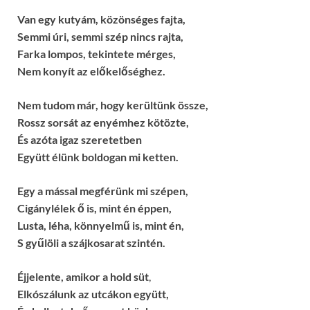
Van egy kutyám, közönséges fajta,
Semmi úri, semmi szép nincs rajta,
Farka lompos, tekintete mérges,
Nem konyít az előkelőséghez.
Nem tudom már, hogy kerültünk össze,
Rossz sorsát az enyémhez kötözte,
És azóta igaz szeretetben
Együtt élünk boldogan mi ketten.
Egy a mással megférünk mi szépen,
Cigánylélek ő is, mint én éppen,
Lusta, léha, könnyelmű is, mint én,
S gyűlöli a szájkosarat szintén.
Éjjelente, amikor a hold süt
,
Elkószálunk az utcákon együtt,