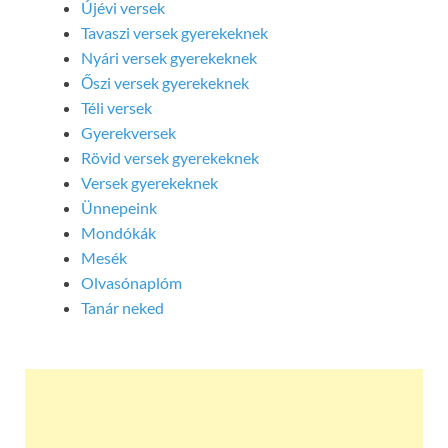
Újévi versek
Tavaszi versek gyerekeknek
Nyári versek gyerekeknek
Őszi versek gyerekeknek
Téli versek
Gyerekversek
Rövid versek gyerekeknek
Versek gyerekeknek
Ünnepeink
Mondókák
Mesék
Olvasónaplóm
Tanár neked