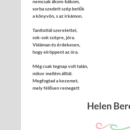
nemcsak ákom-bákom,
sorba szedett szép betűk
a könyvön, s az irkámon.
Tanítottál szeretettel,
sok-sok szépre, jóra.
Vidáman és érdekesen,
hogy elröppent az óra.
Még csak tegnap volt talán,
mikor mellém álltál.
Megfogtad a kezemet,
mely félősen remegett
Helen Ber