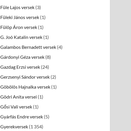
Füle Lajos versek
(3)
Füleki János versek
(1)
Fülöp Áron versek
(1)
G. Joó Katalin versek
(1)
Galambos Bernadett versek
(4)
Gárdonyi Géza versek
(8)
Gazdag Erzsi versek
(24)
Gerzsenyi Sándor versek
(2)
Göbölös Hajnalka versek
(1)
Gödri Anita versei
(1)
Gősi Vali versek
(1)
Gyárfás Endre versek
(5)
Gyerekversek
(1 354)