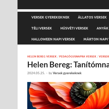
VERSEK GYEREKEKNEK
ÁLLATOS VERSEK
TÉLI VERSEK
HÚSVÉTI VERSEK
ANYÁK 
HALLOWEEN NAPI VERSEK
MÁRTON NAPI 
HELEN BEREG VERSEK
/
PEDAGÓGUSNAPRA VERSEK
/
VERSE
Helen Bereg: Tanítómn
2024.05.25.
-
by
Versek gyerekeknek