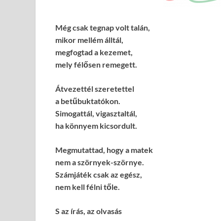
Még csak tegnap volt talán,
mikor mellém álltál,
megfogtad a kezemet,
mely félősen remegett.
Átvezettél szeretettel
a betűbuktatókon.
Simogattál, vigasztaltál,
ha könnyem kicsordult.
Megmutattad, hogy a matek
nem a szörnyek-szörnye.
Számjáték csak az egész,
nem kell félni tőle.
S az írás, az olvasás