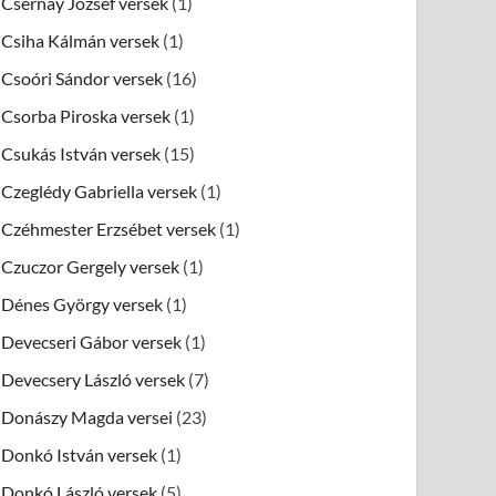
Csernay József versek
(1)
Csiha Kálmán versek
(1)
Csoóri Sándor versek
(16)
Csorba Piroska versek
(1)
Csukás István versek
(15)
Czeglédy Gabriella versek
(1)
Czéhmester Erzsébet versek
(1)
Czuczor Gergely versek
(1)
Dénes György versek
(1)
Devecseri Gábor versek
(1)
Devecsery László versek
(7)
Donászy Magda versei
(23)
Donkó István versek
(1)
Donkó László versek
(5)