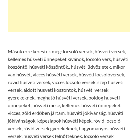
Mások erre kerestek még: locsoló versek, húsvéti versek,
kellemes húsvéti ünnepeket kívánok, locsoló vers, húsvéti
köszöntő, húsvéti köszöntők,, húsvéti üdvözletek, mikor
van húsvét, vicces húsvéti versek, húsvéti locsolóversek,
rövid húsvéti versek, vicces locsoló versek, szép húsvéti
versek, áldott husveti koszontok, húsvéti versek
gyerekeknek, megható húsvéti versek, boldog husveti
unnepeket, húsvéti mese, kellemes húsvéti ünnepeket
vicces, zöld erdőben jártam, húsvéti jókívánság, húsvéti
jókívánságok, képeslapok húsvéti képek, rövid locsoló
versek, rövid versek gyerekeknek, hagyományos húsvéti
versek, húsvéti versek felnőtteknek, locsoló versek