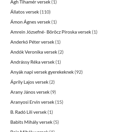
Ágh Tihamér versek
(1)
Állatos versek
(110)
Ámon Ágnes versek
(1)
Amrein Józsefné- Böröcz Piroska versek
(1)
Anderkó Péter versek
(1)
Andók Veronika versek
(2)
Andrássy Réka versek
(1)
Anyák napi versek gyerekeknek
(92)
Áprily Lajos versek
(2)
Arany János versek
(9)
Aranyosi Ervin versek
(15)
B. Radó Lili versek
(1)
Babits Mihály versek
(5)
Baja Mihály versek
(1)