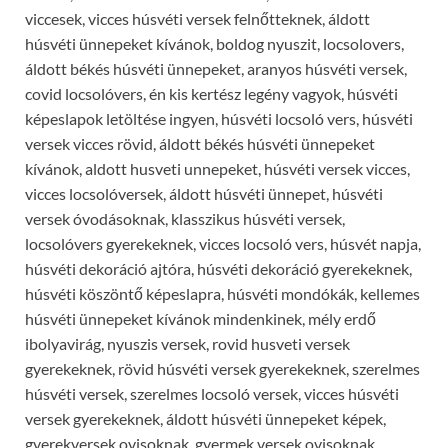
viccesek, vicces húsvéti versek felnőtteknek, áldott
húsvéti ünnepeket kívánok, boldog nyuszit, locsolovers,
áldott békés húsvéti ünnepeket, aranyos húsvéti versek,
covid locsolóvers, én kis kertész legény vagyok, húsvéti
képeslapok letöltése ingyen, húsvéti locsoló vers, húsvéti
versek vicces rövid, áldott békés húsvéti ünnepeket
kívánok, aldott husveti unnepeket, húsvéti versek vicces,
vicces locsolóversek, áldott húsvéti ünnepet, húsvéti
versek óvodásoknak, klasszikus húsvéti versek,
locsolóvers gyerekeknek, vicces locsoló vers, húsvét napja,
húsvéti dekoráció ajtóra, húsvéti dekoráció gyerekeknek,
húsvéti köszöntő képeslapra, húsvéti mondókák, kellemes
húsvéti ünnepeket kívánok mindenkinek, mély erdő
ibolyavirág, nyuszis versek, rovid husveti versek
gyerekeknek, rövid húsvéti versek gyerekeknek, szerelmes
húsvéti versek, szerelmes locsoló versek, vicces húsvéti
versek gyerekeknek, áldott húsvéti ünnepeket képek,
gyerekversek ovisoknak, gyermek versek ovisoknak,