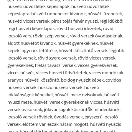
húsvéti üdvözletek képeslapok, húsvéti üdvözletek
képeslapra, húsvéti ünnepeket kívánok, húsvéti üzenetek,
husvéti vicces versek, piros tojás fehér nyuszi, régi időkből
régi húsvéti képeslapok, rövid húsvéti idézetek, rövid
locsoló vers, rövid szép versek, rövid versek óvodásoknak,
áldott húsvétot kívánok, húsvét gyerekeknek, húsvéti
képek ingyenes letöltése, húsvéti köszöntő versek, legjobb
locsoló versek, rövid gyerekversek, rövid vicces versek
gyerekeknek, tréfás tavaszi versek, vicces gyerekversek,
vicces húsvét, vicces húsvéti üdvözletek, vicces mondókák,
aranyos húsvéti köszöntő, boldog nyuszit képek, covidos
húsvéti versek, hosszú húsvéti versek, húsvéti
jókívánságok képekkel, húsvéti mese ovisoknak, húsvéti
nyuszi mese, húsvéti versek gyerekeknek vicces, húsvéti
versek ovisoknak, jókívánságok köszöntők mindenkinek,
locsoló versek rövidek, óvodás versek, egyszerű locsoló
versek, elöttem van észak hátam mögött, húsvéti nyuszis
mese, húsvéti történet gyerekeknek, ingyenes húsvéti