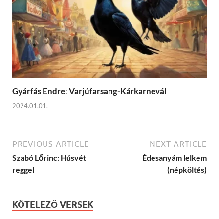
Gyárfás Endre: Varjúfarsang-Kárkarnevál
2024.01.01.
PREVIOUS ARTICLE
NEXT ARTICLE
Szabó Lőrinc: Húsvét
Édesanyám lelkem
reggel
(népköltés)
KÖTELEZŐ VERSEK