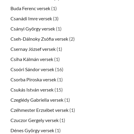
Buda Ferenc versek
(1)
Csanádi Imre versek
(3)
Csányi György versek
(1)
Cseh-Dálnoky Zsófia versek
(2)
Csernay József versek
(1)
Csiha Kálmán versek
(1)
Csoóri Sándor versek
(16)
Csorba Piroska versek
(1)
Csukás István versek
(15)
Czeglédy Gabriella versek
(1)
Czéhmester Erzsébet versek
(1)
Czuczor Gergely versek
(1)
Dénes György versek
(1)