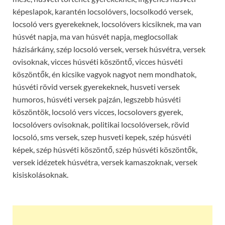
képeslapok, karantén locsolóvers, locsolkodó versek,
locsoló vers gyerekeknek, locsolóvers kicsiknek, ma van
húsvét napja, ma van húsvét napja, meglocsollak
házisárkány, szép locsoló versek, versek húsvétra, versek
ovisoknak, vicces húsvéti köszöntő, vicces húsvéti
köszöntők, én kicsike vagyok nagyot nem mondhatok,
húsvéti rövid versek gyerekeknek, husveti versek
humoros, húsvéti versek pajzán, legszebb húsvéti
köszöntök, locsoló vers vicces, locsolovers gyerek,
locsolóvers ovisoknak, politikai locsolóversek, rövid
locsoló, sms versek, szep husveti kepek, szép húsvéti
képek, szép húsvéti köszöntő, szép húsvéti köszöntők,
versek idézetek húsvétra, versek kamaszoknak, versek
kisiskolásoknak.