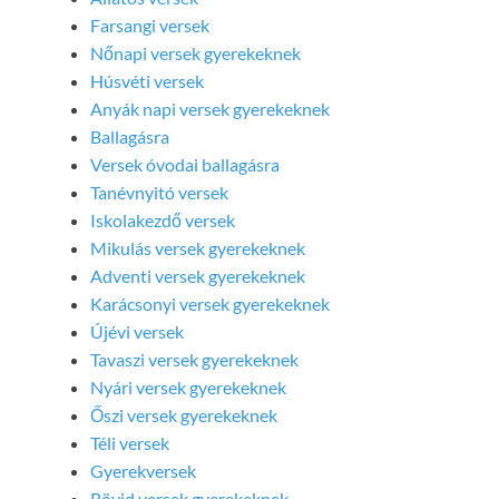
Farsangi versek
Nőnapi versek gyerekeknek
Húsvéti versek
Anyák napi versek gyerekeknek
Ballagásra
Versek óvodai ballagásra
Tanévnyitó versek
Iskolakezdő versek
Mikulás versek gyerekeknek
Adventi versek gyerekeknek
Karácsonyi versek gyerekeknek
Újévi versek
Tavaszi versek gyerekeknek
Nyári versek gyerekeknek
Őszi versek gyerekeknek
Téli versek
Gyerekversek
Rövid versek gyerekeknek