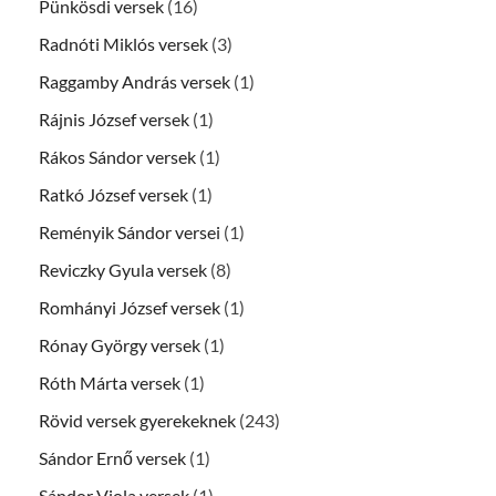
Pünkösdi versek
(16)
Radnóti Miklós versek
(3)
Raggamby András versek
(1)
Rájnis József versek
(1)
Rákos Sándor versek
(1)
Ratkó József versek
(1)
Reményik Sándor versei
(1)
Reviczky Gyula versek
(8)
Romhányi József versek
(1)
Rónay György versek
(1)
Róth Márta versek
(1)
Rövid versek gyerekeknek
(243)
Sándor Ernő versek
(1)
Sándor Viola versek
(1)