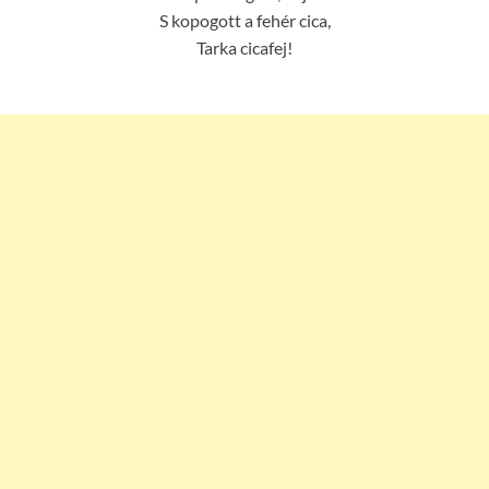
S kopogott a fehér cica,
Tarka cicafej!