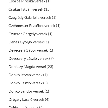
Csorba Piroska versek
(1)
Csukás István versek
(15)
Czeglédy Gabriella versek
(1)
Czéhmester Erzsébet versek
(1)
Czuczor Gergely versek
(1)
Dénes György versek
(1)
Devecseri Gábor versek
(1)
Devecsery László versek
(7)
Donászy Magda versei
(23)
Donkó István versek
(1)
Donkó László versek
(5)
Donkó Sándor versek
(1)
Drégely László versek
(4)
Dsida Jenő versek
(4)