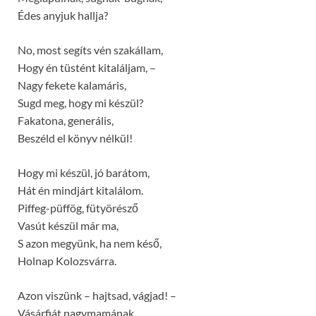
Édes anyjuk hallja?
No, most segíts vén szakállam,
Hogy én tüstént kitaláljam, –
Nagy fekete kalamáris,
Sugd meg, hogy mi készül?
Fakatona, generális,
Beszéld el könyv nélkül!
Hogy mi készül, jó barátom,
Hát én mindjárt kitalálom.
Piffeg-püffög, fütyörésző
Vasút készül már ma,
S azon megyünk, ha nem késő,
Holnap Kolozsvárra.
Azon viszünk – hajtsad, vágjad! –
Vásárfiát nagymamának,