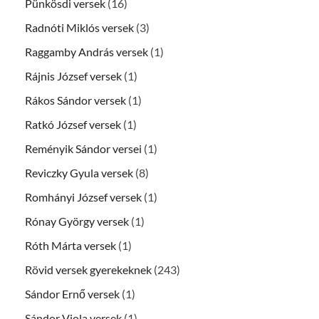
Pünkösdi versek
(16)
Radnóti Miklós versek
(3)
Raggamby András versek
(1)
Rájnis József versek
(1)
Rákos Sándor versek
(1)
Ratkó József versek
(1)
Reményik Sándor versei
(1)
Reviczky Gyula versek
(8)
Romhányi József versek
(1)
Rónay György versek
(1)
Róth Márta versek
(1)
Rövid versek gyerekeknek
(243)
Sándor Ernő versek
(1)
Sándor Viola versek
(1)