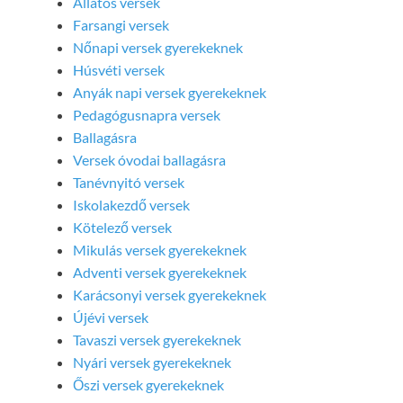
Állatos versek
Farsangi versek
Nőnapi versek gyerekeknek
Húsvéti versek
Anyák napi versek gyerekeknek
Pedagógusnapra versek
Ballagásra
Versek óvodai ballagásra
Tanévnyitó versek
Iskolakezdő versek
Kötelező versek
Mikulás versek gyerekeknek
Adventi versek gyerekeknek
Karácsonyi versek gyerekeknek
Újévi versek
Tavaszi versek gyerekeknek
Nyári versek gyerekeknek
Őszi versek gyerekeknek