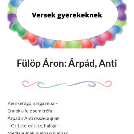
Fülöp Áron: Árpád, Anti
Kecskerágó, sárga répa –
Ennek a fele sem tréfa!
Árpád s Anti összebujnak
– Csitt te, csitt te, hallga! –
Meglapulnak, súgnak-búgnak,