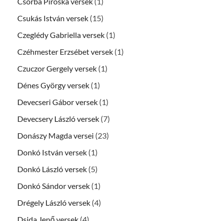
Csorba Piroska versek
(1)
Csukás István versek
(15)
Czeglédy Gabriella versek
(1)
Czéhmester Erzsébet versek
(1)
Czuczor Gergely versek
(1)
Dénes György versek
(1)
Devecseri Gábor versek
(1)
Devecsery László versek
(7)
Donászy Magda versei
(23)
Donkó István versek
(1)
Donkó László versek
(5)
Donkó Sándor versek
(1)
Drégely László versek
(4)
Dsida Jenő versek
(4)