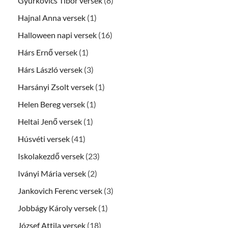
Gyurkovics Tibor versek
(8)
Hajnal Anna versek
(1)
Halloween napi versek
(16)
Hárs Ernő versek
(1)
Hárs László versek
(3)
Harsányi Zsolt versek
(1)
Helen Bereg versek
(1)
Heltai Jenő versek
(1)
Húsvéti versek
(41)
Iskolakezdő versek
(23)
Iványi Mária versek
(2)
Jankovich Ferenc versek
(3)
Jobbágy Károly versek
(1)
József Attila versek
(18)