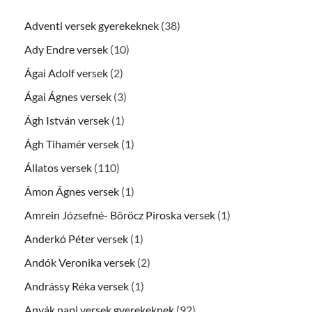
Adventi versek gyerekeknek
(38)
Ady Endre versek
(10)
Ágai Adolf versek
(2)
Ágai Ágnes versek
(3)
Ágh István versek
(1)
Ágh Tihamér versek
(1)
Állatos versek
(110)
Ámon Ágnes versek
(1)
Amrein Józsefné- Böröcz Piroska versek
(1)
Anderkó Péter versek
(1)
Andók Veronika versek
(2)
Andrássy Réka versek
(1)
Anyák napi versek gyerekeknek
(92)