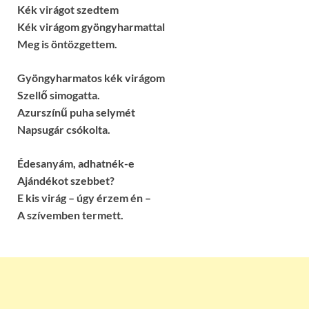
Kék virágot szedtem
Kék virágom gyöngyharmattal
Meg is öntözgettem.
Gyöngyharmatos kék virágom
Szellő simogatta.
Azurszínű puha selymét
Napsugár csókolta.
Édesanyám, adhatnék-e
Ajándékot szebbet?
E kis virág – úgy érzem én –
A szívemben termett.