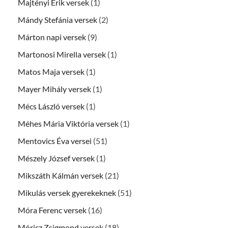
Majtényi Erik versek
(1)
Mándy Stefánia versek
(2)
Márton napi versek
(9)
Martonosi Mirella versek
(1)
Matos Maja versek
(1)
Mayer Mihály versek
(1)
Mécs László versek
(1)
Méhes Mária Viktória versek
(1)
Mentovics Éva versei
(51)
Mészely József versek
(1)
Mikszáth Kálmán versek
(21)
Mikulás versek gyerekeknek
(51)
Móra Ferenc versek
(16)
Móricz Zsigmond versek
(18)