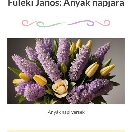
Füleki János: Anyák napjára
Anyák napi versek