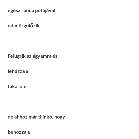
egész randa pofájával
odadörgölőzik.
Felugrik az ágyamra és
lehúzza a
takaróm
de ahhoz már tilinkó, hogy
behozza a