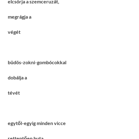
elcsórja a szemceruzát,
megrágja a
végét
büdös-zokni-gombócokkal
dobálja a
tévét
egytől-egyig minden vicce
rettentően buta,