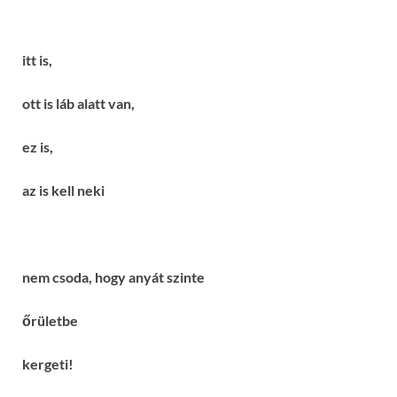
itt is,
ott is láb alatt van,
ez is,
az is kell neki
nem csoda, hogy anyát szinte
őrületbe
kergeti!