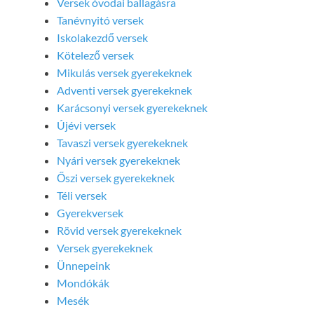
Versek óvodai ballagásra
Tanévnyitó versek
Iskolakezdő versek
Kötelező versek
Mikulás versek gyerekeknek
Adventi versek gyerekeknek
Karácsonyi versek gyerekeknek
Újévi versek
Tavaszi versek gyerekeknek
Nyári versek gyerekeknek
Őszi versek gyerekeknek
Téli versek
Gyerekversek
Rövid versek gyerekeknek
Versek gyerekeknek
Ünnepeink
Mondókák
Mesék