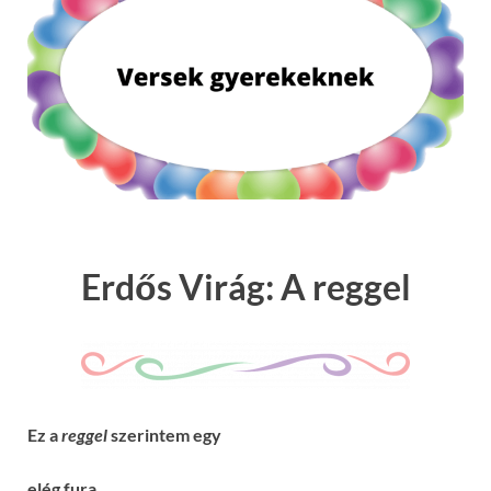
Erdős Virág: A reggel
Ez a
reggel
szerintem egy
elég fura