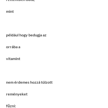
mint
például hogy bedugja az
orrába a
vitamint
nem érdemes hozzá túlzott
reményeket
fűzni: