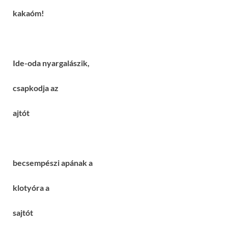
kakaóm!
Ide-oda nyargalászik,
csapkodja az
ajtót
becsempészi apának a
klotyóra a
sajtót