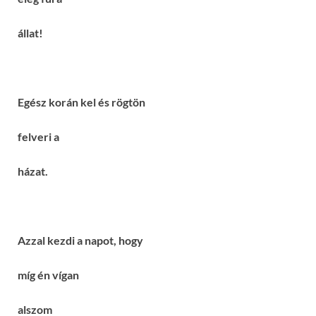
állat!
Egész korán kel és rögtön
felveri a
házat.
Azzal kezdi a napot, hogy
míg én vígan
alszom