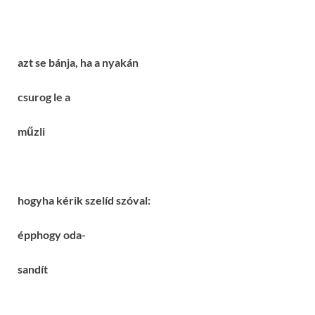
azt se bánja, ha a nyakán
csurog le a
műzli
hogyha kérik szelíd szóval:
épphogy oda-
sandít