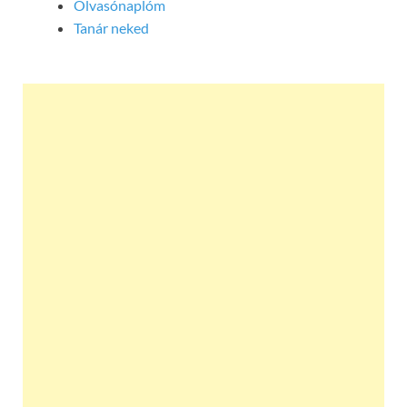
Olvasónaplóm
Tanár neked