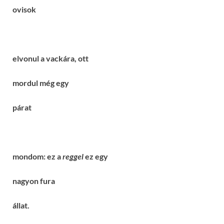
ovisok
elvonul a vackára, ott
mordul még egy
párat
mondom: ez a
reggel
ez egy
nagyon fura
állat.