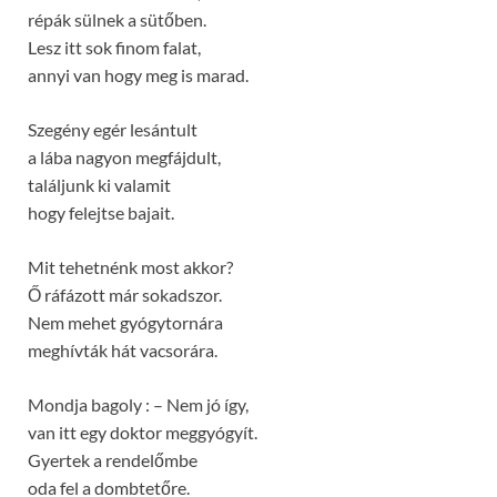
répák sülnek a sütőben.
Lesz itt sok finom falat,
annyi van hogy meg is marad.
Szegény egér lesántult
a lába nagyon megfájdult,
találjunk ki valamit
hogy felejtse bajait.
Mit tehetnénk most akkor?
Ő ráfázott már sokadszor.
Nem mehet gyógytornára
meghívták hát vacsorára.
Mondja bagoly : – Nem jó így,
van itt egy doktor meggyógyít.
Gyertek a rendelőmbe
oda fel a dombtetőre.