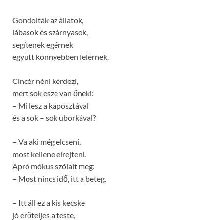
Gondolták az állatok,
lábasok és szárnyasok,
segítenek egérnek
együtt könnyebben felérnek.
Cincér néni kérdezi,
mert sok esze van őneki:
– Mi lesz a káposztával
és a sok – sok uborkával?
– Valaki még elcseni,
most kellene elrejteni.
Apró mókus szólalt meg:
– Most nincs idő, itt a beteg.
– Itt áll ez a kis kecske
jó erőteljes a teste,