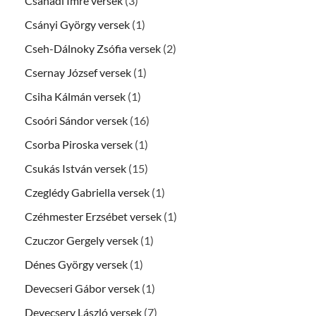
Csanádi Imre versek
(3)
Csányi György versek
(1)
Cseh-Dálnoky Zsófia versek
(2)
Csernay József versek
(1)
Csiha Kálmán versek
(1)
Csoóri Sándor versek
(16)
Csorba Piroska versek
(1)
Csukás István versek
(15)
Czeglédy Gabriella versek
(1)
Czéhmester Erzsébet versek
(1)
Czuczor Gergely versek
(1)
Dénes György versek
(1)
Devecseri Gábor versek
(1)
Devecsery László versek
(7)