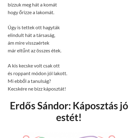
bízzuk meg hát a komát
hogy őrizze a lakomát.
Úgy is tettek ott hagyták
elindult hát a társaság,
ám mire visszaértek
már eltűnt az összes étek.
A kis kecske volt csak ott
és roppant módon jól lakott.
Mi ebből a tanulság?
Kecskére ne bízz káposztát!
Erdős Sándor: Káposztás jó
estét!