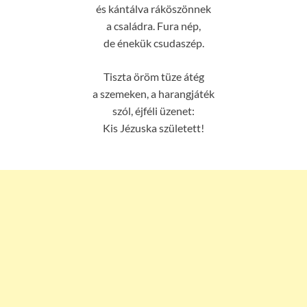
és kántálva ráköszönnek
a családra. Fura nép,
de énekük csudaszép.
Tiszta öröm tüze átég
a szemeken, a harangjáték
szól, éjféli üzenet:
Kis Jézuska született!