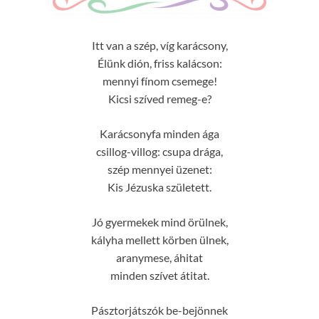
Itt van a szép, víg karácsony,
Élünk dión, friss kalácson:
mennyi fínom csemege!
Kicsi szíved remeg-e?
Karácsonyfa minden ága
csillog-villog: csupa drága,
szép mennyei üzenet:
Kis Jézuska született.
Jó gyermekek mind örülnek,
kályha mellett körben ülnek,
aranymese, áhitat
minden szívet átitat.
Pásztorjátszók be-bejönnek