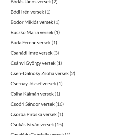
Bódás János versek
(2)
Bódi Irén versek
(1)
Bodor Miklós versek
(1)
Buczkó Mária versek
(1)
Buda Ferenc versek
(1)
Csanádi Imre versek
(3)
Csányi György versek
(1)
Cseh-Dálnoky Zsófia versek
(2)
Csernay József versek
(1)
Csiha Kálmán versek
(1)
Csoóri Sándor versek
(16)
Csorba Piroska versek
(1)
Csukás István versek
(15)
Czeglédy Gabriella versek
(1)