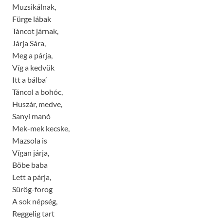
Muzsikálnak,
Fürge lábak
Táncot járnak,
Járja Sára,
Meg a párja,
Víg a kedvük
Itt a bálba’
Táncol a bohóc,
Huszár, medve,
Sanyi manó
Mek-mek kecske,
Mazsola is
Vígan járja,
Böbe baba
Lett a párja,
Sürög-forog
A sok népség,
Reggelig tart