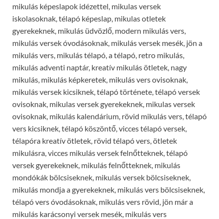
mikulás képeslapok idézettel, mikulas versek
iskolasoknak, télapó képeslap, mikulas otletek
gyerekeknek, mikulás üdvözlő, modern mikulás vers,
mikulás versek óvodásoknak, mikulás versek mesék, jön a
mikulás vers, mikulás télapó, a télapó, retro mikulás,
mikulás adventi naptár, kreatív mikulás ötletek, nagy
mikulás, mikulás képkeretek, mikulás vers ovisoknak,
mikulás versek kicsiknek, télapó története, télapó versek
ovisoknak, mikulas versek gyerekeknek, mikulas versek
ovisoknak, mikulás kalendárium, rövid mikulás vers, télapó
vers kicsiknek, télapó köszöntő, vicces télapó versek,
télapóra kreatív ötletek, rövid télapó vers, ötletek
mikulásra, vicces mikulás versek felnőtteknek, télapó
versek gyerekeknek, mikulás felnőtteknek, mikulás
mondókák bölcsiseknek, mikulás versek bölcsiseknek,
mikulás mondja a gyerekeknek, mikulás vers bölcsiseknek,
télapó vers óvodásoknak, mikulás vers rövid, jön már a
mikulás karácsonyi versek mesék, mikulás vers