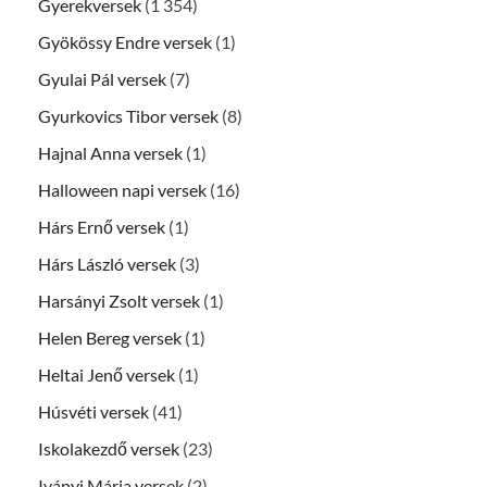
Gyerekversek
(1 354)
Gyökössy Endre versek
(1)
Gyulai Pál versek
(7)
Gyurkovics Tibor versek
(8)
Hajnal Anna versek
(1)
Halloween napi versek
(16)
Hárs Ernő versek
(1)
Hárs László versek
(3)
Harsányi Zsolt versek
(1)
Helen Bereg versek
(1)
Heltai Jenő versek
(1)
Húsvéti versek
(41)
Iskolakezdő versek
(23)
Iványi Mária versek
(2)