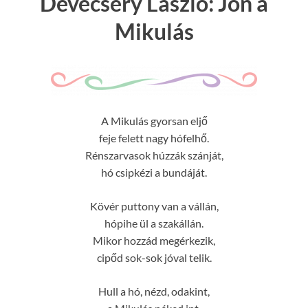
Devecsery László: Jön a
Mikulás
A Mikulás gyorsan eljő
feje felett nagy hófelhő.
Rénszarvasok húzzák szánját,
hó csipkézi a bundáját.
Kövér puttony van a vállán,
hópihe ül a szakállán.
Mikor hozzád megérkezik,
cipőd sok-sok jóval telik.
Hull a hó, nézd, odakint,