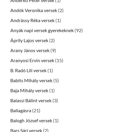
Anderkó Péter versek
(1)
Andók Veronika versek
(2)
Andrássy Réka versek
(1)
Anyák napi versek gyerekeknek
(92)
Áprily Lajos versek
(2)
Arany János versek
(9)
Aranyosi Ervin versek
(15)
B. Radó Lili versek
(1)
Babits Mihály versek
(5)
Baja Mihály versek
(1)
Balassi Bálint versek
(3)
Ballagásra
(21)
Balogh József versek
(1)
Bars Sári versek
(2)