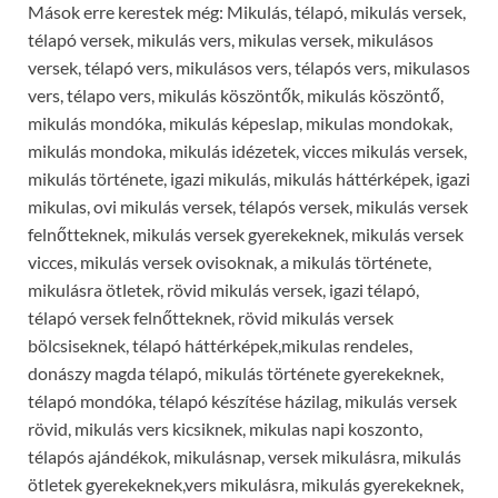
Mások erre kerestek még: Mikulás, télapó, mikulás versek,
télapó versek, mikulás vers, mikulas versek, mikulásos
versek, télapó vers, mikulásos vers, télapós vers, mikulasos
vers, télapo vers, mikulás köszöntők, mikulás köszöntő,
mikulás mondóka, mikulás képeslap, mikulas mondokak,
mikulás mondoka, mikulás idézetek, vicces mikulás versek,
mikulás története, igazi mikulás, mikulás háttérképek, igazi
mikulas, ovi mikulás versek, télapós versek, mikulás versek
felnőtteknek, mikulás versek gyerekeknek, mikulás versek
vicces, mikulás versek ovisoknak, a mikulás története,
mikulásra ötletek, rövid mikulás versek, igazi télapó,
télapó versek felnőtteknek, rövid mikulás versek
bölcsiseknek, télapó háttérképek,mikulas rendeles,
donászy magda télapó, mikulás története gyerekeknek,
télapó mondóka, télapó készítése házilag, mikulás versek
rövid, mikulás vers kicsiknek, mikulas napi koszonto,
télapós ajándékok, mikulásnap, versek mikulásra, mikulás
ötletek gyerekeknek,vers mikulásra, mikulás gyerekeknek,