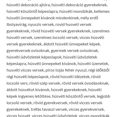
húsvéti dekoráció ajtóra, húsvéti dekoráció gyerekeknek,
húsvéti köszöntő képeslapra, húsvéti mondókák, kellemes
húsvéti ünnepeket kívánok mindenkinek, mély erdő
ibolyavirág, nyuszis versek, rovid husveti versek
gyerekeknek, rövid húsvéti versek gyerekeknek, szerelmes
húsvéti versek, szerelmes locsoló versek, vicces húsvéti
versek gyerekeknek, áldott húsvéti ünnepeket képek,
gyerekversek ovisoknak, gyermek versek ovisoknak,
húsvéti üdvözletek képeslapok, húsvéti üdvözletek
képeslapra, húsvéti ünnepeket kívánok, húsvéti üzenetek,
husvéti vicces versek, piros tojás fehér nyuszi, régi időkből
régi húsvéti képeslapok, rövid húsvéti idézetek, rövid
locsoló vers, rövid szép versek, rövid versek óvodásoknak,
áldott húsvétot kívánok, húsvét gyerekeknek, húsvéti
képek ingyenes letöltése, húsvéti köszöntő versek, legjobb
locsoló versek, rövid gyerekversek, rövid vicces versek
gyerekeknek, tréfás tavaszi versek, vicces gyerekversek,
vicces húsvét, vicces húsvéti üdvözletek, vicces mondókák,