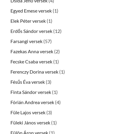
Dsida Jenő versek
(4)
Egyed Emese versek
(1)
Elek Péter versek
(1)
Erdős Sándor versek
(12)
Farsangi versek
(57)
Fazekas Anna versek
(2)
Fecske Csaba versek
(1)
Ferenczy Dorina versek
(1)
Fésűs Éva versek
(3)
Finta Sándor versek
(1)
Fórián Andrea versek
(4)
Füle Lajos versek
(3)
Füleki János versek
(1)
Fülöp Áron versek
(1)