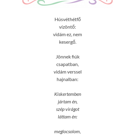
Húsvéthétfő
vízöntő:
vidám ez, nem
kesergő.
Jönnek fiúk
csapatban,
vidám verssel
hajnalban:
Kiskertemben
jártam én,
szép virágot
láttam én:
meglocsolom,