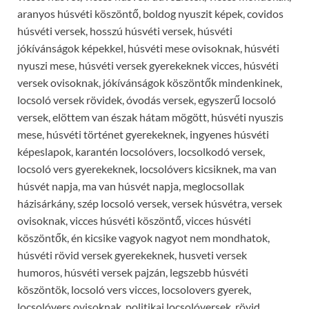
aranyos húsvéti köszöntő, boldog nyuszit képek, covidos
húsvéti versek, hosszú húsvéti versek, húsvéti
jókívánságok képekkel, húsvéti mese ovisoknak, húsvéti
nyuszi mese, húsvéti versek gyerekeknek vicces, húsvéti
versek ovisoknak, jókívánságok köszöntők mindenkinek,
locsoló versek rövidek, óvodás versek, egyszerű locsoló
versek, elöttem van észak hátam mögött, húsvéti nyuszis
mese, húsvéti történet gyerekeknek, ingyenes húsvéti
képeslapok, karantén locsolóvers, locsolkodó versek,
locsoló vers gyerekeknek, locsolóvers kicsiknek, ma van
húsvét napja, ma van húsvét napja, meglocsollak
házisárkány, szép locsoló versek, versek húsvétra, versek
ovisoknak, vicces húsvéti köszöntő, vicces húsvéti
köszöntők, én kicsike vagyok nagyot nem mondhatok,
húsvéti rövid versek gyerekeknek, husveti versek
humoros, húsvéti versek pajzán, legszebb húsvéti
köszöntök, locsoló vers vicces, locsolovers gyerek,
locsolóvers ovisoknak, politikai locsolóversek, rövid