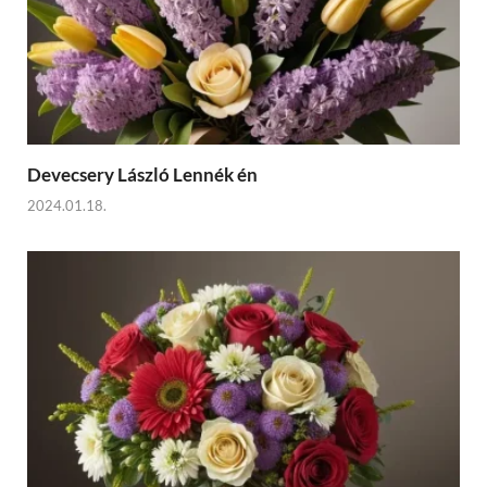
Devecsery László Lennék én
2024.01.18.