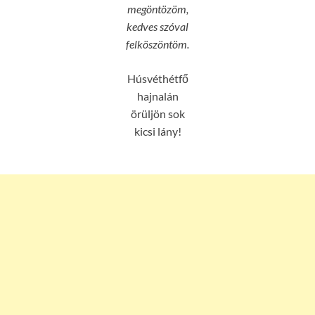
megöntözöm,
kedves szóval
felköszöntöm.
Húsvéthétfő
hajnalán
örüljön sok
kicsi lány!