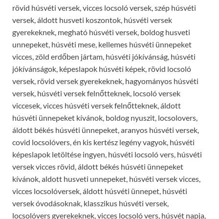
rövid húsvéti versek, vicces locsoló versek, szép húsvéti
versek, áldott husveti koszontok, húsvéti versek
gyerekeknek, megható húsvéti versek, boldog husveti
unnepeket, húsvéti mese, kellemes húsvéti ünnepeket
vicces, zöld erdőben jártam, húsvéti jókívánság, húsvéti
jókívánságok, képeslapok húsvéti képek, rövid locsoló
versek, rövid versek gyerekeknek, hagyományos húsvéti
versek, húsvéti versek felnőtteknek, locsoló versek
viccesek, vicces húsvéti versek felnőtteknek, áldott
húsvéti ünnepeket kívánok, boldog nyuszit, locsolovers,
áldott békés húsvéti ünnepeket, aranyos húsvéti versek,
covid locsolóvers, én kis kertész legény vagyok, húsvéti
képeslapok letöltése ingyen, húsvéti locsoló vers, húsvéti
versek vicces rövid, áldott békés húsvéti ünnepeket
kívánok, aldott husveti unnepeket, húsvéti versek vicces,
vicces locsolóversek, áldott húsvéti ünnepet, húsvéti
versek óvodásoknak, klasszikus húsvéti versek,
locsolóvers gyerekeknek, vicces locsoló vers, húsvét napja,