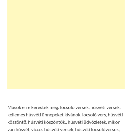
Mások erre kerestek még: locsoló versek, húsvéti versek,
kellemes húsvéti ünnepeket kívánok, locsoló vers, húsvéti
köszöntő, húsvéti köszöntők,, húsvéti üdvözletek, mikor
van húsvét, vicces húsvéti versek, húsvéti locsolóversek,