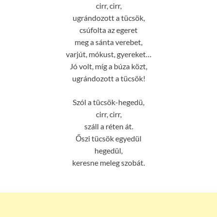
cirr, cirr,
ugrándozott a tücsök,
csúfolta az egeret
meg a sánta verebet,
varjút, mókust, gyereket…
Jó volt, míg a búza közt,
ugrándozott a tücsök!
Szól a tücsök-hegedü,
cirr, cirr,
száll a réten át.
Őszi tücsök egyedül
hegedül,
keresne meleg szobát.