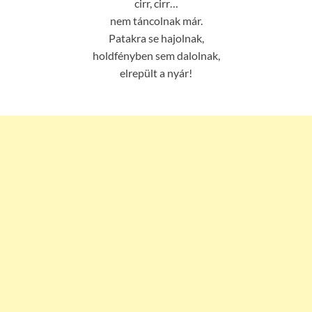
cirr, cirr…
nem táncolnak már.
Patakra se hajolnak,
holdfényben sem dalolnak,
elrepült a nyár!