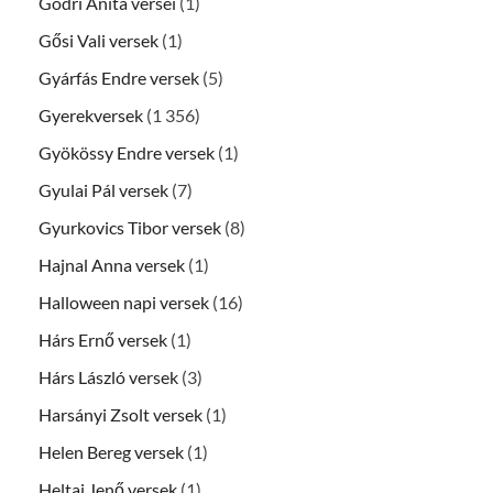
Gödri Anita versei
(1)
Gősi Vali versek
(1)
Gyárfás Endre versek
(5)
Gyerekversek
(1 356)
Gyökössy Endre versek
(1)
Gyulai Pál versek
(7)
Gyurkovics Tibor versek
(8)
Hajnal Anna versek
(1)
Halloween napi versek
(16)
Hárs Ernő versek
(1)
Hárs László versek
(3)
Harsányi Zsolt versek
(1)
Helen Bereg versek
(1)
Heltai Jenő versek
(1)