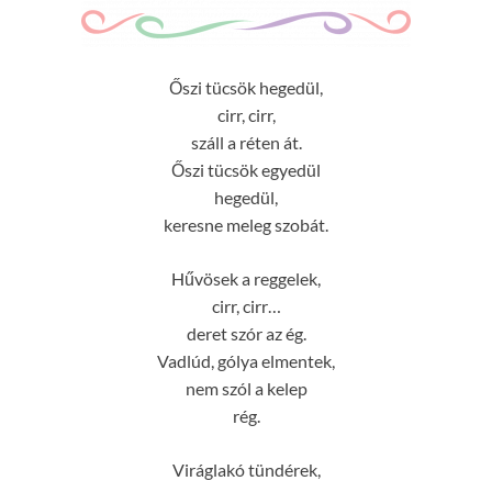
Őszi tücsök hegedül,
cirr, cirr,
száll a réten át.
Őszi tücsök egyedül
hegedül,
keresne meleg szobát.
Hűvösek a reggelek,
cirr, cirr…
deret szór az ég.
Vadlúd, gólya elmentek,
nem szól a kelep
rég.
Viráglakó tündérek,