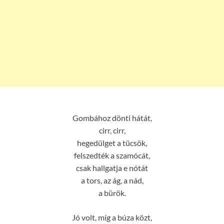
Gombához dönti hátát,
cirr, cirr,
hegedülget a tücsök,
felszedték a szamócát,
csak hallgatja e nótát
a tors, az ág, a nád,
a bürök.
Jó volt, míg a búza közt,