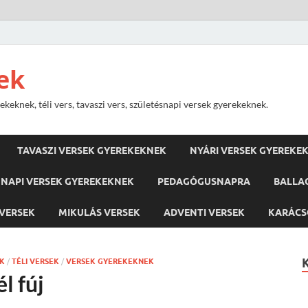
ek
keknek, téli vers, tavaszi vers, születésnapi versek gyerekeknek.
TAVASZI VERSEK GYEREKEKNEK
NYÁRI VERSEK GYEREKE
NAPI VERSEK GYEREKEKNEK
PEDAGÓGUSNAPRA
BALLA
VERSEK
MIKULÁS VERSEK
ADVENTI VERSEK
KARÁCS
EK
/
TÉLI VERSEK
/
VERSEK GYEREKEKNEK
l fúj