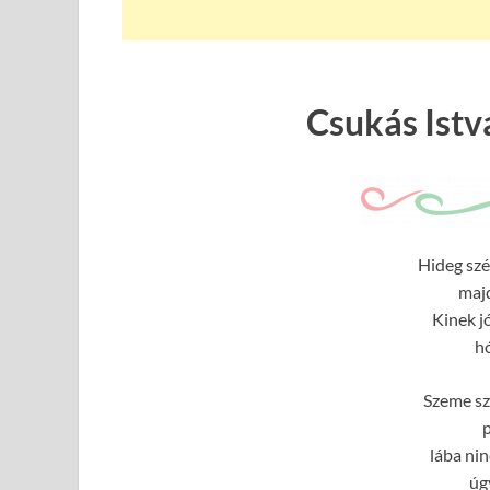
Csukás Istvá
Hideg szé
maj
Kinek j
h
Szeme sz
p
lába nin
úg