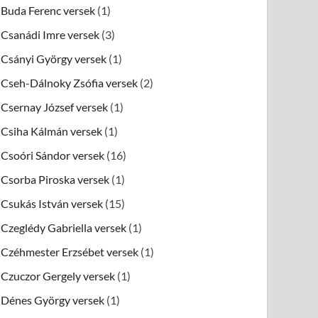
Buda Ferenc versek
(1)
Csanádi Imre versek
(3)
Csányi György versek
(1)
Cseh-Dálnoky Zsófia versek
(2)
Csernay József versek
(1)
Csiha Kálmán versek
(1)
Csoóri Sándor versek
(16)
Csorba Piroska versek
(1)
Csukás István versek
(15)
Czeglédy Gabriella versek
(1)
Czéhmester Erzsébet versek
(1)
Czuczor Gergely versek
(1)
Dénes György versek
(1)