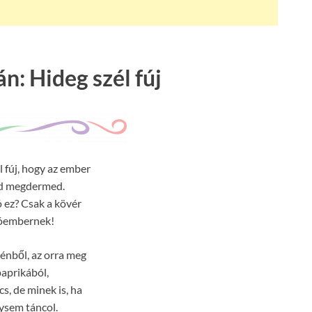
n: Hideg szél fúj
l fúj, hogy az ember
d megdermed.
ó ez? Csak a kövér
óembernek!
énből, az orra meg
aprikából,
cs, de minek is, ha
ysem táncol.