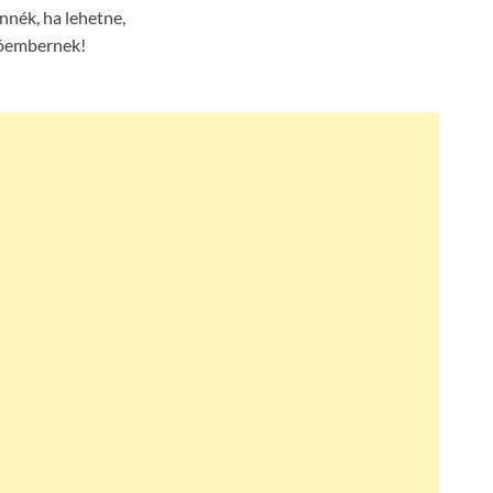
ennék, ha lehetne,
óembernek!