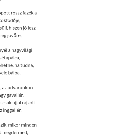
pott rossz fazék a
tökfödője,
li, hiszen jó lesz
ég jövőre;
yél a nagyvilági
sétapálca,
ehetne, ha tudna,
vele bálba.
ő, az udvarunkon
gy gavallér,
a csak ujjal rajzolt
z inggallér,
zik, mikor minden
d megdermed,