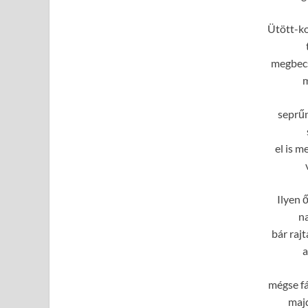
Ütött-ko
megbecsü
m
seprűn
el is m
Ilyen 
na
bár rajt
a
mégse fá
maj