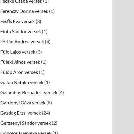
Fecske Csaba versek
(1)
Ferenczy Dorina versek
(1)
Fésűs Éva versek
(3)
Finta Sándor versek
(1)
Fórián Andrea versek
(4)
Füle Lajos versek
(3)
Füleki János versek
(1)
Fülöp Áron versek
(1)
G. Joó Katalin versek
(1)
Galambos Bernadett versek
(4)
Gárdonyi Géza versek
(8)
Gazdag Erzsi versek
(24)
Gerzsenyi Sándor versek
(2)
Göbölös Hajnalka versek
(1)