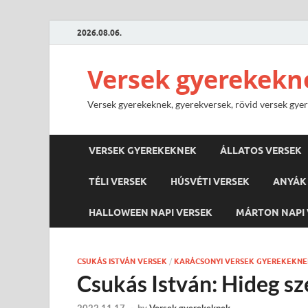
2026.08.06.
Versek gyerekekn
Versek gyerekeknek, gyerekversek, rövid versek gyere
VERSEK GYEREKEKNEK
ÁLLATOS VERSEK
TÉLI VERSEK
HÚSVÉTI VERSEK
ANYÁK 
HALLOWEEN NAPI VERSEK
MÁRTON NAPI 
CSUKÁS ISTVÁN VERSEK
/
KARÁCSONYI VERSEK GYEREKEKN
Csukás István: Hideg szé