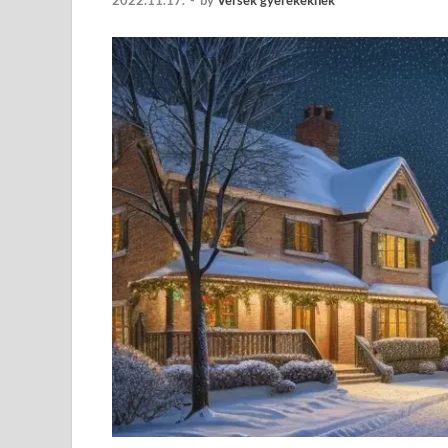
2022.11.17.
-
by
Versek gyerekeknek