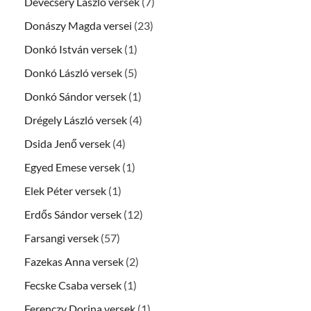
Devecsery László versek
(7)
Donászy Magda versei
(23)
Donkó István versek
(1)
Donkó László versek
(5)
Donkó Sándor versek
(1)
Drégely László versek
(4)
Dsida Jenő versek
(4)
Egyed Emese versek
(1)
Elek Péter versek
(1)
Erdős Sándor versek
(12)
Farsangi versek
(57)
Fazekas Anna versek
(2)
Fecske Csaba versek
(1)
Ferenczy Dorina versek
(1)