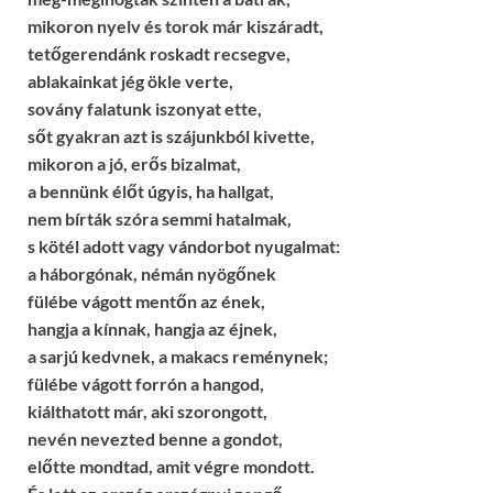
mikoron nyelv és torok már kiszáradt,
tetőgerendánk roskadt recsegve,
ablakainkat jég ökle verte,
sovány falatunk iszonyat ette,
sőt gyakran azt is szájunkból kivette,
mikoron a jó, erős bizalmat,
a bennünk élőt úgyis, ha hallgat,
nem bírták szóra semmi hatalmak,
s kötél adott vagy vándorbot nyugalmat:
a háborgónak, némán nyögőnek
fülébe vágott mentőn az ének,
hangja a kínnak, hangja az éjnek,
a sarjú kedvnek, a makacs reménynek;
fülébe vágott forrón a hangod,
kiálthatott már, aki szorongott,
nevén nevezted benne a gondot,
előtte mondtad, amit végre mondott.