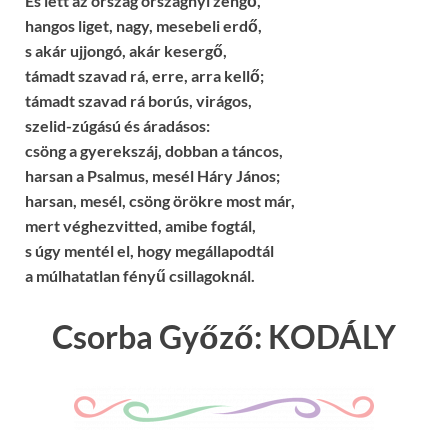
És lett az ország országnyi zengő,
hangos liget, nagy, mesebeli erdő,
s akár ujjongó, akár kesergő,
támadt szavad rá, erre, arra kellő;
támadt szavad rá borús, virágos,
szelid-zúgású és áradásos:
csöng a gyerekszáj, dobban a táncos,
harsan a Psalmus, mesél Háry János;
harsan, mesél, csöng örökre most már,
mert véghezvitted, amibe fogtál,
s úgy mentél el, hogy megállapodtál
a múlhatatlan fényű csillagoknál.
Csorba Győző: KODÁLY