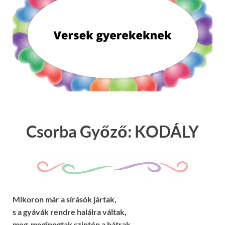
Csorba Győző: KODÁLY
Mikoron már a sírásók jártak,
s a gyávák rendre halálra váltak,
meg-meginogtak szintén a bátrak,