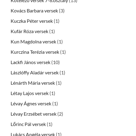
Kötelező versek 7-8.osztály
(13)
Kovács Barbara versek
(3)
Kuczka Péter versek
(1)
Kufár Róza versek
(1)
Kun Magdolna versek
(1)
Kurczina Terézia versek
(1)
Lackfi János versek
(10)
Lászlóffy Aladár versek
(1)
Lénárth Mária versek
(1)
Létay Lajos versek
(1)
Lévay Ágnes versek
(1)
Lévay Erzsébet versek
(2)
Lőrinc Pál versek
(1)
Lukács Angéla versek
(1)