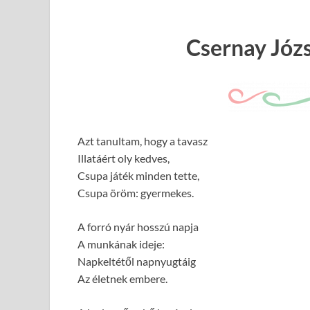
Csernay Józ
Azt tanultam, hogy a tavasz
Illatáért oly kedves,
Csupa játék minden tette,
Csupa öröm: gyermekes.
A forró nyár hosszú napja
A munkának ideje:
Napkeltétől napnyugtáig
Az életnek embere.