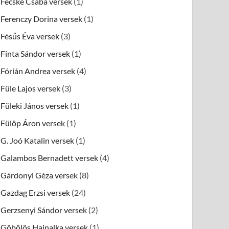
Fecske Csaba versek
(1)
Ferenczy Dorina versek
(1)
Fésűs Éva versek
(3)
Finta Sándor versek
(1)
Fórián Andrea versek
(4)
Füle Lajos versek
(3)
Füleki János versek
(1)
Fülöp Áron versek
(1)
G. Joó Katalin versek
(1)
Galambos Bernadett versek
(4)
Gárdonyi Géza versek
(8)
Gazdag Erzsi versek
(24)
Gerzsenyi Sándor versek
(2)
Göbölös Hajnalka versek
(1)