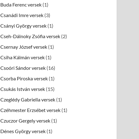
Buda Ferenc versek
(1)
Csanádi Imre versek
(3)
Csányi György versek
(1)
Cseh-Dálnoky Zsófia versek
(2)
Csernay József versek
(1)
Csiha Kálmán versek
(1)
Csoóri Sándor versek
(16)
Csorba Piroska versek
(1)
Csukás István versek
(15)
Czeglédy Gabriella versek
(1)
Czéhmester Erzsébet versek
(1)
Czuczor Gergely versek
(1)
Dénes György versek
(1)