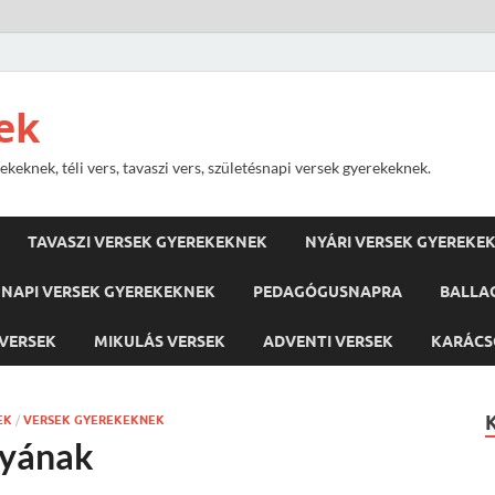
ek
keknek, téli vers, tavaszi vers, születésnapi versek gyerekeknek.
TAVASZI VERSEK GYEREKEKNEK
NYÁRI VERSEK GYEREKE
NAPI VERSEK GYEREKEKNEK
PEDAGÓGUSNAPRA
BALLA
VERSEK
MIKULÁS VERSEK
ADVENTI VERSEK
KARÁCS
EK
/
VERSEK GYEREKEKNEK
nyának