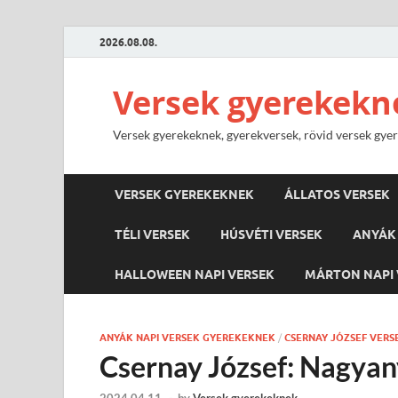
2026.08.08.
Versek gyerekekn
Versek gyerekeknek, gyerekversek, rövid versek gyere
VERSEK GYEREKEKNEK
ÁLLATOS VERSEK
TÉLI VERSEK
HÚSVÉTI VERSEK
ANYÁK 
HALLOWEEN NAPI VERSEK
MÁRTON NAPI 
ANYÁK NAPI VERSEK GYEREKEKNEK
/
CSERNAY JÓZSEF VERS
Csernay József: Nagya