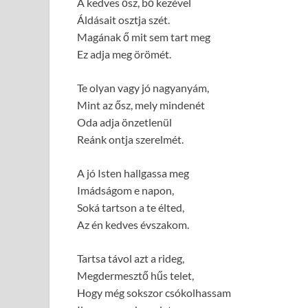
A kedves ősz, bő kezével
Áldásait osztja szét.
Magának ő mit sem tart meg
Ez adja meg örömét.
Te olyan vagy jó nagyanyám,
Mint az ősz, mely mindenét
Oda adja önzetlenül
Reánk ontja szerelmét.
A jó Isten hallgassa meg
Imádságom e napon,
Soká tartson a te élted,
Az én kedves évszakom.
Tartsa távol azt a rideg,
Megdermesztő hűs telet,
Hogy még sokszor csókolhassam