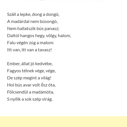
Száll a lepke, dong a dongó,
A madárdal nem búsongó,
Nem hallatszik bús panasz;
Daltól hangos hegy, völgy, halom,
Falu végén zúg a malom:
Itt van, itt van a tavasz!
Ember, állat jó kedvébe,
Fagyos télnek vége, vége,
De szép megint a világ!
Hol bús avar volt ősz óta,
Fölcsendül a madámóta,
S nyílik a sok szép virág.