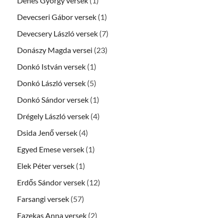
Dénes György versek
(1)
Devecseri Gábor versek
(1)
Devecsery László versek
(7)
Donászy Magda versei
(23)
Donkó István versek
(1)
Donkó László versek
(5)
Donkó Sándor versek
(1)
Drégely László versek
(4)
Dsida Jenő versek
(4)
Egyed Emese versek
(1)
Elek Péter versek
(1)
Erdős Sándor versek
(12)
Farsangi versek
(57)
Fazekas Anna versek
(2)