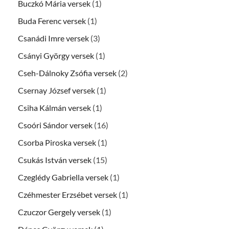
Buczkó Mária versek
(1)
Buda Ferenc versek
(1)
Csanádi Imre versek
(3)
Csányi György versek
(1)
Cseh-Dálnoky Zsófia versek
(2)
Csernay József versek
(1)
Csiha Kálmán versek
(1)
Csoóri Sándor versek
(16)
Csorba Piroska versek
(1)
Csukás István versek
(15)
Czeglédy Gabriella versek
(1)
Czéhmester Erzsébet versek
(1)
Czuczor Gergely versek
(1)