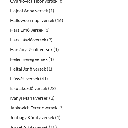
Gyurkovics Tibor versek
(8)
Hajnal Anna versek
(1)
Halloween napi versek
(16)
Hárs Ernő versek
(1)
Hárs László versek
(3)
Harsányi Zsolt versek
(1)
Helen Bereg versek
(1)
Heltai Jenő versek
(1)
Húsvéti versek
(41)
Iskolakezdő versek
(23)
Iványi Mária versek
(2)
Jankovich Ferenc versek
(3)
Jobbágy Károly versek
(1)
József Attila versek
(18)