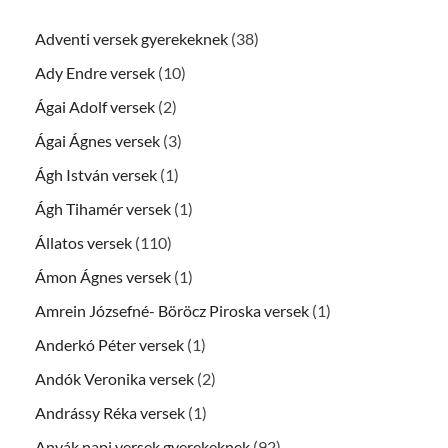
Adventi versek gyerekeknek
(38)
Ady Endre versek
(10)
Ágai Adolf versek
(2)
Ágai Ágnes versek
(3)
Ágh István versek
(1)
Ágh Tihamér versek
(1)
Állatos versek
(110)
Ámon Ágnes versek
(1)
Amrein Józsefné- Böröcz Piroska versek
(1)
Anderkó Péter versek
(1)
Andók Veronika versek
(2)
Andrássy Réka versek
(1)
Anyák napi versek gyerekeknek
(92)