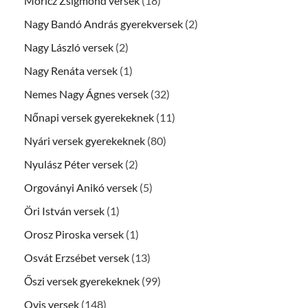
Móricz Zsigmond versek
(18)
Nagy Bandó András gyerekversek
(2)
Nagy László versek
(2)
Nagy Renáta versek
(1)
Nemes Nagy Ágnes versek
(32)
Nőnapi versek gyerekeknek
(11)
Nyári versek gyerekeknek
(80)
Nyulász Péter versek
(2)
Orgoványi Anikó versek
(5)
Öri István versek
(1)
Orosz Piroska versek
(1)
Osvát Erzsébet versek
(13)
Őszi versek gyerekeknek
(99)
Ovis versek
(148)