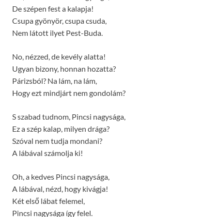
De szépen fest a kalapja!
Csupa gyönyör, csupa csuda,
Nem látott ilyet Pest-Buda.
No, nézzed, de kevély alatta!
Ugyan bizony, honnan hozatta?
Párizsból? Na lám, na lám,
Hogy ezt mindjárt nem gondolám?
S szabad tudnom, Pincsi nagysága,
Ez a szép kalap, milyen drága?
Szóval nem tudja mondani?
A lábával számolja ki!
Oh, a kedves Pincsi nagysága,
A lábával, nézd, hogy kivágja!
Két első lábat felemel,
Pincsi nagysága így felel.