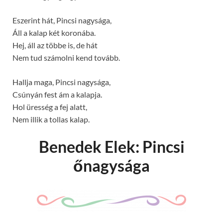
Eszerint hát, Pincsi nagysága,
Áll a kalap két koronába.
Hej, áll az többe is, de hát
Nem tud számolni kend tovább.
Hallja maga, Pincsi nagysága,
Csúnyán fest ám a kalapja.
Hol üresség a fej alatt,
Nem illik a tollas kalap.
Benedek Elek: Pincsi
őnagysága