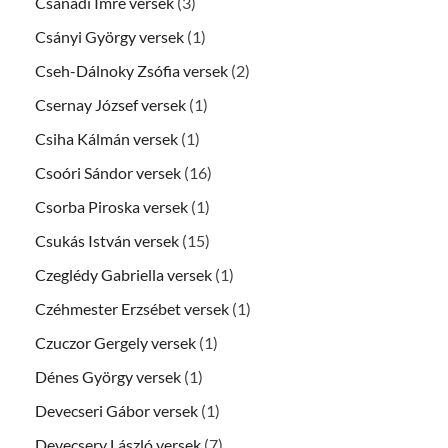
Csanádi Imre versek
(3)
Csányi György versek
(1)
Cseh-Dálnoky Zsófia versek
(2)
Csernay József versek
(1)
Csiha Kálmán versek
(1)
Csoóri Sándor versek
(16)
Csorba Piroska versek
(1)
Csukás István versek
(15)
Czeglédy Gabriella versek
(1)
Czéhmester Erzsébet versek
(1)
Czuczor Gergely versek
(1)
Dénes György versek
(1)
Devecseri Gábor versek
(1)
Devecsery László versek
(7)