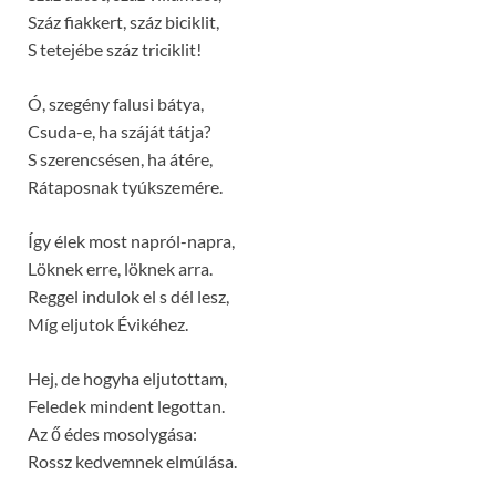
Száz fiakkert, száz biciklit,
S tetejébe száz triciklit!
Ó, szegény falusi bátya,
Csuda-e, ha száját tátja?
S szerencsésen, ha átére,
Rátaposnak tyúkszemére.
Így élek most napról-napra,
Löknek erre, löknek arra.
Reggel indulok el s dél lesz,
Míg eljutok Évikéhez.
Hej, de hogyha eljutottam,
Feledek mindent legottan.
Az ő édes mosolygása:
Rossz kedvemnek elmúlása.