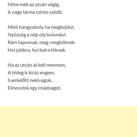
Félve mék az utcán végig,
A nagy lárma szinte szédít.
Mint hangyaboly, ha megbojdul,
Nyüzsög a nép oly bolondul.
Rám taposnak, meg-megböknek.
Hol jobbra, hol balra löknek.
Ha az utcán át kell mennem,
A hideg is kiráz engem,
S amielőtt nekivágok,
Elmondok egy imádságot.