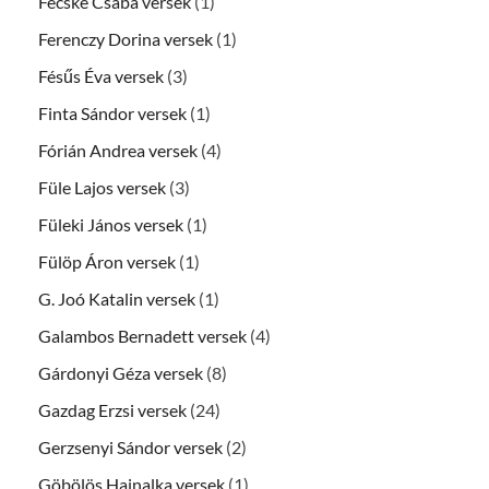
Fecske Csaba versek
(1)
Ferenczy Dorina versek
(1)
Fésűs Éva versek
(3)
Finta Sándor versek
(1)
Fórián Andrea versek
(4)
Füle Lajos versek
(3)
Füleki János versek
(1)
Fülöp Áron versek
(1)
G. Joó Katalin versek
(1)
Galambos Bernadett versek
(4)
Gárdonyi Géza versek
(8)
Gazdag Erzsi versek
(24)
Gerzsenyi Sándor versek
(2)
Göbölös Hajnalka versek
(1)