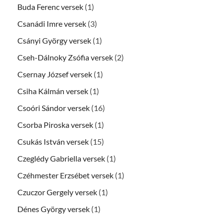
Buda Ferenc versek
(1)
Csanádi Imre versek
(3)
Csányi György versek
(1)
Cseh-Dálnoky Zsófia versek
(2)
Csernay József versek
(1)
Csiha Kálmán versek
(1)
Csoóri Sándor versek
(16)
Csorba Piroska versek
(1)
Csukás István versek
(15)
Czeglédy Gabriella versek
(1)
Czéhmester Erzsébet versek
(1)
Czuczor Gergely versek
(1)
Dénes György versek
(1)