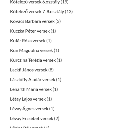
Kötelező versek 6.osztály
(19)
Kötelező versek 7-8.osztály
(13)
Kovács Barbara versek
(3)
Kuczka Péter versek
(1)
Kufár Róza versek
(1)
Kun Magdolna versek
(1)
Kurczina Terézia versek
(1)
Lackfi János versek
(8)
Lászlóffy Aladár versek
(1)
Lénárth Mária versek
(1)
Létay Lajos versek
(1)
Lévay Ágnes versek
(1)
Lévay Erzsébet versek
(2)
Lőrinc Pál versek
(1)