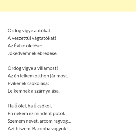
Ördög vigye autókat,
A veszettül vágtatókat!
Az Évike ölelése:
Jókedvemnek ébredése.
Ördög vigye a villamost!
Az én lelkem otthon jár most.
Évikének csókolása:
Lelkemnek a szárnyalása.
Ha ő ölel, ha ő csókol,
Én nekem ez mindent pótol.
Szemem nevet, arcom ragyog…
Azt hiszem, Baconba vagyok!