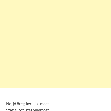
No, jó öreg, kerülj ki most
Száz autót, száz villamost,