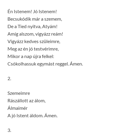
Én Istenem! Jó Istenem!
Becsukódik már a szemem,
De a Tied nyitva, Atyám!
Amíg alszom, vigyázz reám!
Vigyázz kedves szüleimre,
Meg az én jó testvérimre,
Mikor a nap újra felkel:
Csókolhassuk egymást reggel. Ámen.
2.
Szemeimre
Rászállott az álom,
Álmaimér
A jó Istent áldom. Ámen.
3.