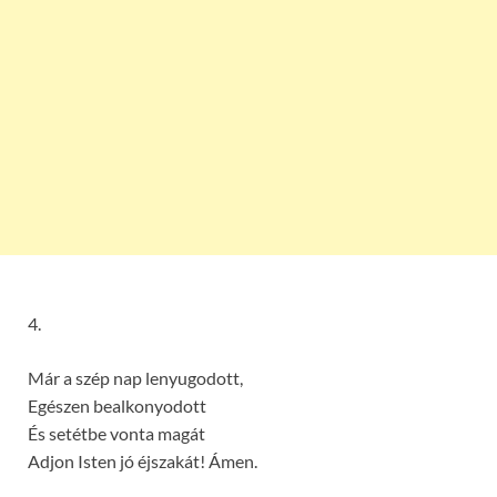
4.
Már a szép nap lenyugodott,
Egészen bealkonyodott
És setétbe vonta magát
Adjon Isten jó éjszakát! Ámen.