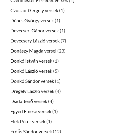
Czéhmester Erzsébet versek
(1)
Czuczor Gergely versek
(1)
Dénes György versek
(1)
Devecseri Gábor versek
(1)
Devecsery László versek
(7)
Donászy Magda versei
(23)
Donkó István versek
(1)
Donkó László versek
(5)
Donkó Sándor versek
(1)
Drégely László versek
(4)
Dsida Jenő versek
(4)
Egyed Emese versek
(1)
Elek Péter versek
(1)
Erdős Sándor versek
(12)