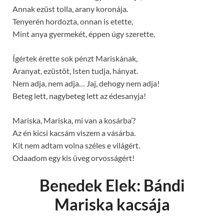
Annak ezüst tolla, arany koronája.
Tenyerén hordozta, onnan is etette,
Mint anya gyermekét, éppen úgy szerette.
Ígértek érette sok pénzt Mariskának,
Aranyat, ezüstöt, Isten tudja, hányat.
Nem adja, nem adja… Jaj, dehogy nem adja!
Beteg lett, nagybeteg lett az édesanyja!
Mariska, Mariska, mi van a kosárba’?
Az én kicsi kacsám viszem a vásárba.
Kit nem adtam volna széles e világért.
Odaadom egy kis üveg orvosságért!
Benedek Elek: Bándi
Mariska kacsája