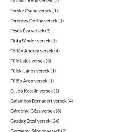
Fazekas Anna versek
(2)
Fecske Csaba versek
(1)
Ferenczy Dorina versek
(1)
Fésűs Éva versek
(3)
Finta Sándor versek
(1)
Fórián Andrea versek
(4)
Füle Lajos versek
(3)
Füleki János versek
(1)
Fülöp Áron versek
(1)
G. Joó Katalin versek
(1)
Galambos Bernadett versek
(4)
Gárdonyi Géza versek
(8)
Gazdag Erzsi versek
(24)
Gerzsenyi Sándor versek
(2)