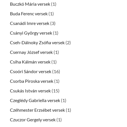
Buczkó Mária versek
(1)
Buda Ferenc versek
(1)
Csanádi Imre versek
(3)
Csányi György versek
(1)
Cseh-Dálnoky Zsófia versek
(2)
Csernay József versek
(1)
Csiha Kálmán versek
(1)
Csoóri Sándor versek
(16)
Csorba Piroska versek
(1)
Csukás István versek
(15)
Czeglédy Gabriella versek
(1)
Czéhmester Erzsébet versek
(1)
Czuczor Gergely versek
(1)