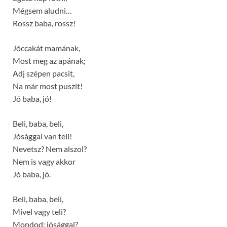
Mégsem aludni…
Rossz baba, rossz!
Jóccakát mamának,
Most meg az apának;
Adj szépen pacsit,
Na már most puszit!
Jó baba, jó!
Beli, baba, beli,
Jósággal van teli!
Nevetsz? Nem alszol?
Nem is vagy akkor
Jó baba, jó.
Beli, baba, beli,
Mivel vagy teli?
Mondod: jósággal?