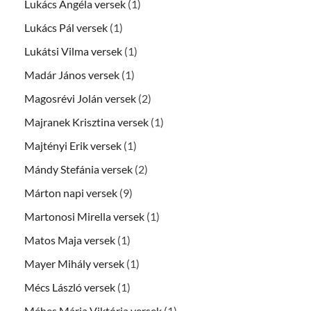
Lukács Angéla versek
(1)
Lukács Pál versek
(1)
Lukátsi Vilma versek
(1)
Madár János versek
(1)
Magosrévi Jolán versek
(2)
Majranek Krisztina versek
(1)
Majtényi Erik versek
(1)
Mándy Stefánia versek
(2)
Márton napi versek
(9)
Martonosi Mirella versek
(1)
Matos Maja versek
(1)
Mayer Mihály versek
(1)
Mécs László versek
(1)
Méhes Mária Viktória versek
(1)