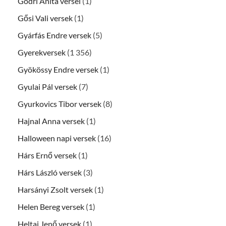
Gödri Anita versei
(1)
Gősi Vali versek
(1)
Gyárfás Endre versek
(5)
Gyerekversek
(1 356)
Gyökössy Endre versek
(1)
Gyulai Pál versek
(7)
Gyurkovics Tibor versek
(8)
Hajnal Anna versek
(1)
Halloween napi versek
(16)
Hárs Ernő versek
(1)
Hárs László versek
(3)
Harsányi Zsolt versek
(1)
Helen Bereg versek
(1)
Heltai Jenő versek
(1)