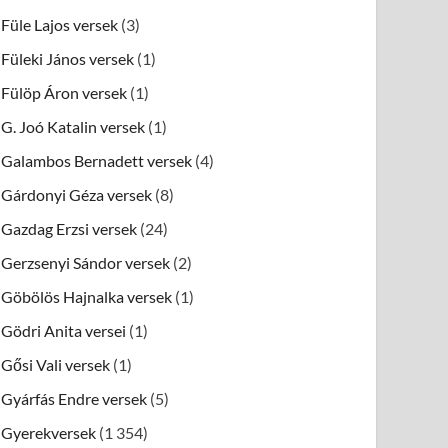
Füle Lajos versek
(3)
Füleki János versek
(1)
Fülöp Áron versek
(1)
G. Joó Katalin versek
(1)
Galambos Bernadett versek
(4)
Gárdonyi Géza versek
(8)
Gazdag Erzsi versek
(24)
Gerzsenyi Sándor versek
(2)
Göbölös Hajnalka versek
(1)
Gödri Anita versei
(1)
Gősi Vali versek
(1)
Gyárfás Endre versek
(5)
Gyerekversek
(1 354)