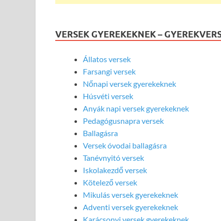
VERSEK GYEREKEKNEK – GYEREKVER
Állatos versek
Farsangi versek
Nőnapi versek gyerekeknek
Húsvéti versek
Anyák napi versek gyerekeknek
Pedagógusnapra versek
Ballagásra
Versek óvodai ballagásra
Tanévnyitó versek
Iskolakezdő versek
Kötelező versek
Mikulás versek gyerekeknek
Adventi versek gyerekeknek
Karácsonyi versek gyerekeknek