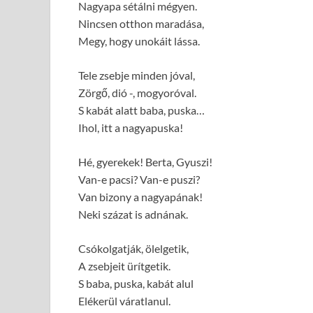
Nagyapa sétálni mégyen.
Nincsen otthon maradása,
Megy, hogy unokáit lássa.
Tele zsebje minden jóval,
Zörgő, dió -, mogyoróval.
S kabát alatt baba, puska…
Ihol, itt a nagyapuska!
Hé, gyerekek! Berta, Gyuszi!
Van-e pacsi? Van-e puszi?
Van bizony a nagyapának!
Neki százat is adnának.
Csókolgatják, ölelgetik,
A zsebjeit ürítgetik.
S baba, puska, kabát alul
Elékerül váratlanul.