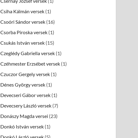
Csernay József versek
(1)
Csiha Kálmán versek
(1)
Csoóri Sándor versek
(16)
Csorba Piroska versek
(1)
Csukás István versek
(15)
Czeglédy Gabriella versek
(1)
Czéhmester Erzsébet versek
(1)
Czuczor Gergely versek
(1)
Dénes György versek
(1)
Devecseri Gábor versek
(1)
Devecsery László versek
(7)
Donászy Magda versei
(23)
Donkó István versek
(1)
Donkó László versek
(5)