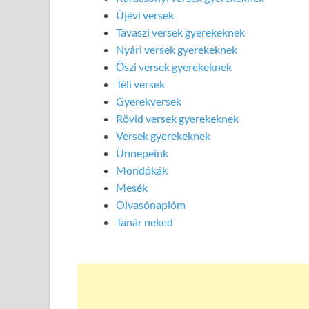
Újévi versek
Tavaszi versek gyerekeknek
Nyári versek gyerekeknek
Őszi versek gyerekeknek
Téli versek
Gyerekversek
Rövid versek gyerekeknek
Versek gyerekeknek
Ünnepeink
Mondókák
Mesék
Olvasónaplóm
Tanár neked