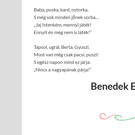
Baba, puska, kard, ostorka,
S még sok minden jőnek sorba…
„Jaj Istenkém, mennyi játék!
Ennyit én még nem is láték!”
Tapsol, ugrál, Berta, Gyuszi,
Most van még csak pacsi, puszi!
S egész napon mind ez járja:
„Nincs a nagyapának párja!”
Benedek E