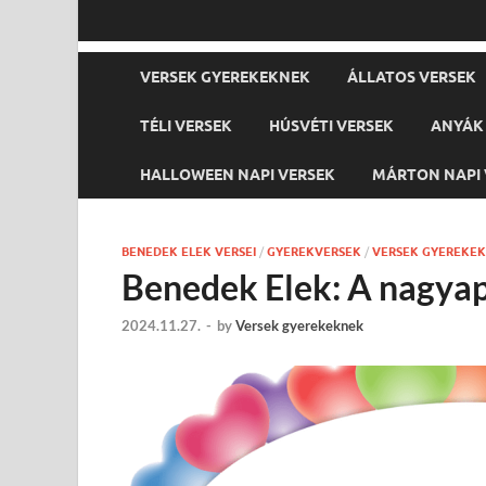
VERSEK GYEREKEKNEK
ÁLLATOS VERSEK
TÉLI VERSEK
HÚSVÉTI VERSEK
ANYÁK 
HALLOWEEN NAPI VERSEK
MÁRTON NAPI 
BENEDEK ELEK VERSEI
/
GYEREKVERSEK
/
VERSEK GYEREKE
Benedek Elek: A nagya
2024.11.27.
-
by
Versek gyerekeknek