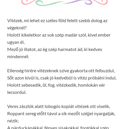
Vitézek, mi lehet ez széles föld felett szebb dolog az
végeknél?
Holott kikeletkor az sok szép madár szól, kivel ember
ugyan él,
Mező jó illatot, az ég szép harmatot ád, ki kedves
mindennél.
Ellenség hírére vitézeknek szíve gyakorta ott felbuzdul,
Sőt azon kívül is, csak jó kedvébül is vitéz próbálni indul,
Holott sebesedik, öl, fog, vitézkedik, homlokán vér
lecsordul.
Veres zászlók alatt lobogós kopiát vitézek ott viselik,
Roppant sereg előtt távol a sík mezőt széjjel nyargalják,
nézik;
A párduckápákkal, fényes sisakokkal, forgókkal szép