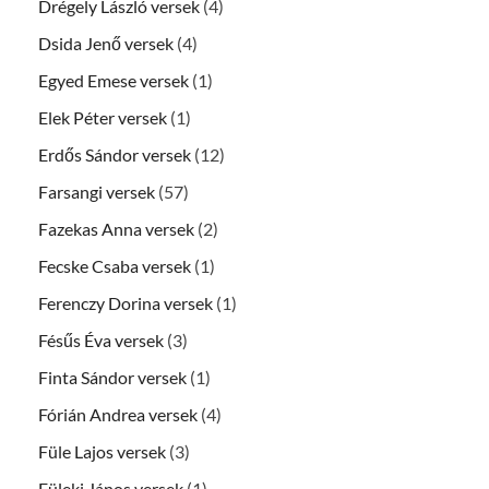
Drégely László versek
(4)
Dsida Jenő versek
(4)
Egyed Emese versek
(1)
Elek Péter versek
(1)
Erdős Sándor versek
(12)
Farsangi versek
(57)
Fazekas Anna versek
(2)
Fecske Csaba versek
(1)
Ferenczy Dorina versek
(1)
Fésűs Éva versek
(3)
Finta Sándor versek
(1)
Fórián Andrea versek
(4)
Füle Lajos versek
(3)
Füleki János versek
(1)