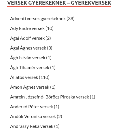
VERSEK GYEREKEKNEK – GYEREKVERSEK
Adventi versek gyerekeknek
(38)
Ady Endre versek
(10)
Ágai Adolf versek
(2)
Ágai Ágnes versek
(3)
Ágh István versek
(1)
Ágh Tihamér versek
(1)
Állatos versek
(110)
Ámon Ágnes versek
(1)
Amrein Józsefné- Böröcz Piroska versek
(1)
Anderkó Péter versek
(1)
Andók Veronika versek
(2)
Andrássy Réka versek
(1)