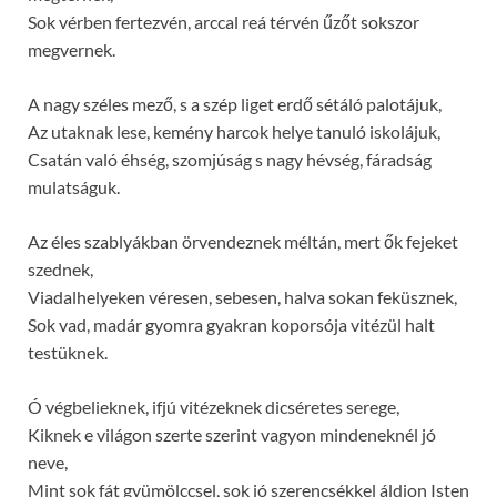
Sok vérben fertezvén, arccal reá térvén űzőt sokszor
megvernek.
A nagy széles mező, s a szép liget erdő sétáló palotájuk,
Az utaknak lese, kemény harcok helye tanuló iskolájuk,
Csatán való éhség, szomjúság s nagy hévség, fáradság
mulatságuk.
Az éles szablyákban örvendeznek méltán, mert ők fejeket
szednek,
Viadalhelyeken véresen, sebesen, halva sokan feküsznek,
Sok vad, madár gyomra gyakran koporsója vitézül halt
testüknek.
Ó végbelieknek, ifjú vitézeknek dicséretes serege,
Kiknek e világon szerte szerint vagyon mindeneknél jó
neve,
Mint sok fát gyümölccsel, sok jó szerencsékkel áldjon Isten