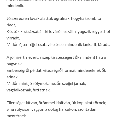
mindenik.
Jó szerecsen lovak alattuk ugrálnak, hogyha trombita
riadt,
Köztük ki strázsát áll, ki lováról leszáll: nyugszik reggel, hol
virradt,
Midőn éjten-éjjel csataviseléssel mindenik lankadt, fáradt.
A jó hírért, névért, a szép tisztességért ők mindent hátra
hagynak.
Emberségről példát, vitézségről formát mindeneknek ők
adnak,
Midőn mint jó sólymok, mezőn széjjel járnak,
vagdalkoznak, futtatnak.
Ellenséget látván, örömmel kiáltván, ők kopiákat törnek;
S ha súlyosan vagyon a dolog harcukon, szólítatlan
megtérnek,