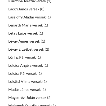
Kurczina Terézia versek
(1)
Lackfi János versek
(8)
Lászlóffy Aladár versek
(1)
Lénárth Mária versek
(1)
Létay Lajos versek
(1)
Lévay Ágnes versek
(1)
Lévay Erzsébet versek
(2)
Lőrinc Pál versek
(1)
Lukács Angéla versek
(1)
Lukács Pál versek
(1)
Lukátsi Vilma versek
(1)
Madár János versek
(1)
Magosrévi Jolán versek
(2)
Majranek Krisztina versek
(1)