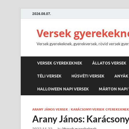
2026.08.07.
Versek gyerekekn
Versek gyerekeknek, gyerekversek, rövid versek gyere
VERSEK GYEREKEKNEK
ÁLLATOS VERSEK
TÉLI VERSEK
HÚSVÉTI VERSEK
ANYÁK 
HALLOWEEN NAPI VERSEK
MÁRTON NAPI 
ARANY JÁNOS VERSEK
/
KARÁCSONYI VERSEK GYEREKEKNEK
Arany János: Karácsony