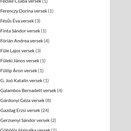
Fecske Csaba versek
(1)
Ferenczy Dorina versek
(1)
Fésűs Éva versek
(3)
Finta Sándor versek
(1)
Fórián Andrea versek
(4)
Füle Lajos versek
(3)
Füleki János versek
(1)
Fülöp Áron versek
(1)
G. Joó Katalin versek
(1)
Galambos Bernadett versek
(4)
Gárdonyi Géza versek
(8)
Gazdag Erzsi versek
(24)
Gerzsenyi Sándor versek
(2)
Göbölös Hajnalka versek
(1)