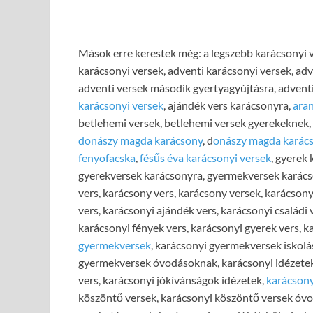
Mások erre kerestek még: a legszebb karácsonyi v
karácsonyi versek, adventi karácsonyi versek, adv
adventi versek második gyertyagyújtásra, advent
karácsonyi versek
, ajándék vers karácsonyra,
aran
betlehemi versek, betlehemi versek gyerekeknek, 
donászy magda karácsony
, d
onászy magda karác
fenyofacska
,
fésűs éva karácsonyi versek
, gyerek
gyerekversek karácsonyra, gyermekversek karácso
vers, karácsony vers, karácsony versek, karácson
vers, karácsonyi ajándék vers, karácsonyi családi 
karácsonyi fények vers, karácsonyi gyerek vers, 
gyermekversek
, karácsonyi gyermekversek iskol
gyermekversek óvodásoknak, karácsonyi idézetek 
vers, karácsonyi jókívánságok idézetek,
karácsony
köszöntő versek, karácsonyi köszöntő versek óv