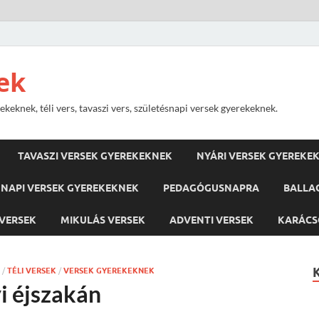
ek
keknek, téli vers, tavaszi vers, születésnapi versek gyerekeknek.
TAVASZI VERSEK GYEREKEKNEK
NYÁRI VERSEK GYEREKE
NAPI VERSEK GYEREKEKNEK
PEDAGÓGUSNAPRA
BALLA
VERSEK
MIKULÁS VERSEK
ADVENTI VERSEK
KARÁCS
/
TÉLI VERSEK
/
VERSEK GYEREKEKNEK
i éjszakán