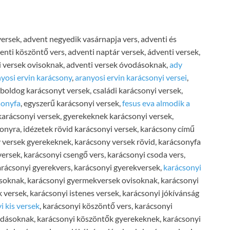
ersek, advent negyedik vasárnapja vers, adventi és
enti köszöntő vers, adventi naptár versek, ádventi versek,
i versek ovisoknak, adventi versek óvodásoknak,
ady
yosi ervin karácsony
,
aranyosi ervin karácsonyi versei
,
boldog karácsonyt versek, családi karácsonyi versek,
sonyfa
, egyszerű karácsonyi versek,
fesus eva almodik a
 karácsonyi versek, gyerekeknek karácsonyi versek,
nyra, idézetek rövid karácsonyi versek, karácsony című
y versek gyerekeknek, karácsony versek rövid, karácsonyfa
versek, karácsonyi csengő vers, karácsonyi csoda vers,
karácsonyi gyerekvers, karácsonyi gyerekversek,
karácsonyi
ásoknak, karácsonyi gyermekversek ovisoknak, karácsonyi
versek, karácsonyi istenes versek, karácsonyi jókívánság
i kis versek
, karácsonyi köszöntő vers, karácsonyi
odásoknak, karácsonyi köszöntők gyerekeknek, karácsonyi