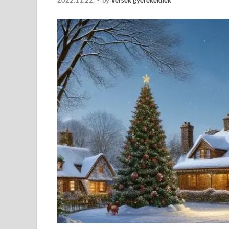
2022.11.22.
-
by
Versek gyerekeknek