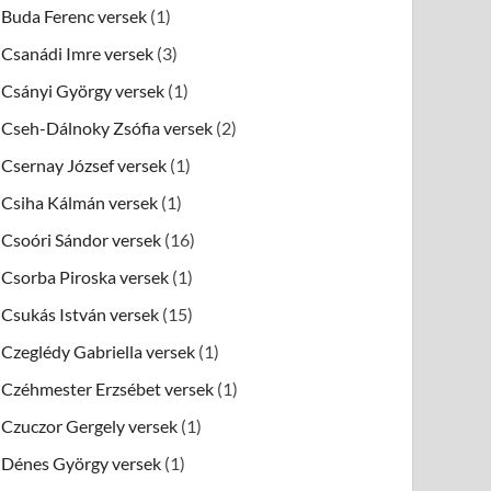
Buda Ferenc versek
(1)
Csanádi Imre versek
(3)
Csányi György versek
(1)
Cseh-Dálnoky Zsófia versek
(2)
Csernay József versek
(1)
Csiha Kálmán versek
(1)
Csoóri Sándor versek
(16)
Csorba Piroska versek
(1)
Csukás István versek
(15)
Czeglédy Gabriella versek
(1)
Czéhmester Erzsébet versek
(1)
Czuczor Gergely versek
(1)
Dénes György versek
(1)