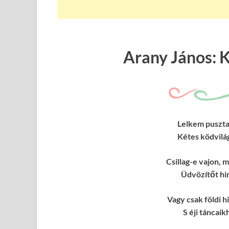
Arany János: 
Lelkem puszta
Kétes ködvilág
Csillag-e vajon, 
Üdvözítőt hi
Vagy csak földi h
S éji táncai