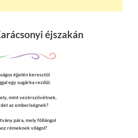
Karácsonyi éjszakán
ságos éjjelén keresztül
gal egy sugárka rezdül.
mely, mint vezérszövétnek,
rdet az emberiségnek?
itvány pára, mely föllángol
khoz rémeknek világol?