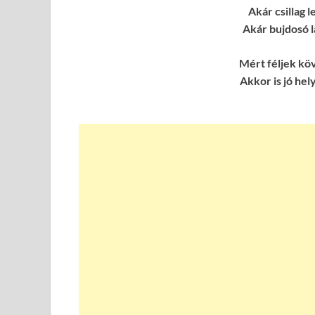
Akár csillag l
Akár bujdosó 
Mért féljek köv
Akkor is jó hel