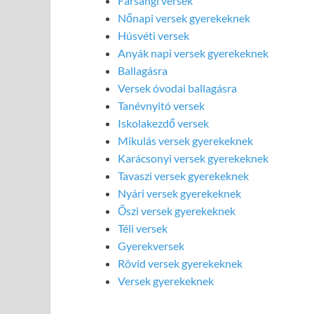
Farsangi versek
Nőnapi versek gyerekeknek
Húsvéti versek
Anyák napi versek gyerekeknek
Ballagásra
Versek óvodai ballagásra
Tanévnyitó versek
Iskolakezdő versek
Mikulás versek gyerekeknek
Karácsonyi versek gyerekeknek
Tavaszi versek gyerekeknek
Nyári versek gyerekeknek
Őszi versek gyerekeknek
Téli versek
Gyerekversek
Rövid versek gyerekeknek
Versek gyerekeknek