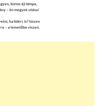
egyen, biztos éji lámpa,
lány – én megyek utána!
etni, ha lidérc is? hiszen
yre – a temetőbe viszen.