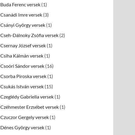
Buda Ferenc versek
(1)
Csanádi Imre versek
(3)
Csányi György versek
(1)
Cseh-Dálnoky Zsófia versek
(2)
Csernay József versek
(1)
Csiha Kálmán versek
(1)
Csoóri Sándor versek
(16)
Csorba Piroska versek
(1)
Csukás István versek
(15)
Czeglédy Gabriella versek
(1)
Czéhmester Erzsébet versek
(1)
Czuczor Gergely versek
(1)
Dénes György versek
(1)