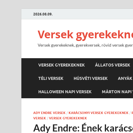
2026.08.09.
Versek gyerekekn
Versek gyerekeknek, gyerekversek, rövid versek gyere
VERSEK GYEREKEKNEK
ÁLLATOS VERSEK
TÉLI VERSEK
HÚSVÉTI VERSEK
ANYÁK 
HALLOWEEN NAPI VERSEK
MÁRTON NAPI 
ADY ENDRE VERSEK
/
KARÁCSONYI VERSEK GYEREKEKNEK
/
VERSEK
/
VERSEK GYEREKEKNEK
Ady Endre: Ének karác