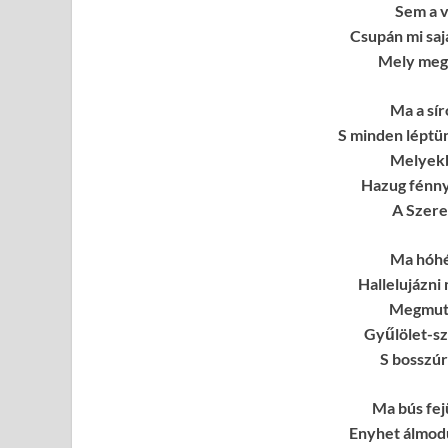
Sem a v
Csupán mi sa
Mely megf
Ma a sí
S minden léptün
Melyekb
Hazug fénnye
A Szere
Ma hóhé
Hallelujázni
Megmut
Gyűlölet-sz
S bosszúr
Ma bús fej
Enyhet álmod