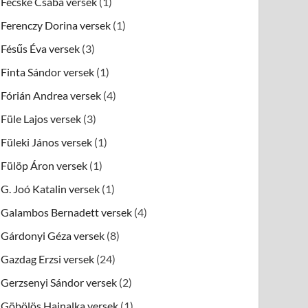
Fecske Csaba versek
(1)
Ferenczy Dorina versek
(1)
Fésűs Éva versek
(3)
Finta Sándor versek
(1)
Fórián Andrea versek
(4)
Füle Lajos versek
(3)
Füleki János versek
(1)
Fülöp Áron versek
(1)
G. Joó Katalin versek
(1)
Galambos Bernadett versek
(4)
Gárdonyi Géza versek
(8)
Gazdag Erzsi versek
(24)
Gerzsenyi Sándor versek
(2)
Göbölös Hajnalka versek
(1)