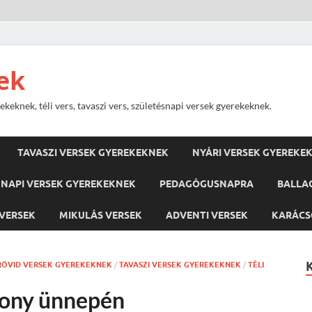
ek
keknek, téli vers, tavaszi vers, születésnapi versek gyerekeknek.
TAVASZI VERSEK GYEREKEKNEK
NYÁRI VERSEK GYEREKE
NAPI VERSEK GYEREKEKNEK
PEDAGÓGUSNAPRA
BALLA
VERSEK
MIKULÁS VERSEK
ADVENTI VERSEK
KARÁCS
RÖVID VERSEK GYEREKEKNEK
/
TAVASZI VERSEK GYEREKEKNEK
/
TÉLI
sony ünnepén