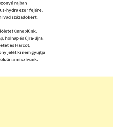
iszonyú rajban
tus-hydra ezer fejére,
i vad századokért.
löletet ünneplünk,
, holnap és újra-újra,
etet és Harcot,
ny jelét ki nem gyujtja
öldön a mi szívünk.