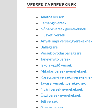
VERSEK GYEREKEKNEK
Állatos versek
Farsangi versek
Nőnapi versek gyerekeknek
Húsvéti versek
Anyák napi versek gyerekeknek
Ballagásra
Versek óvodai ballagásra
Tanévnyitó versek
Iskolakezdő versek
Mikulás versek gyerekeknek
Karácsonyi versek gyerekeknek
Tavaszi versek gyerekeknek
Nyári versek gyerekeknek
Őszi versek gyerekeknek
Téli versek
Gyerekversek