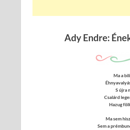
Ady Endre: Éne
Ma a bil
Éhnyavalyás
S újra
Csalárd lege
Hazug fölk
Ma sem his
Sem a prémbund