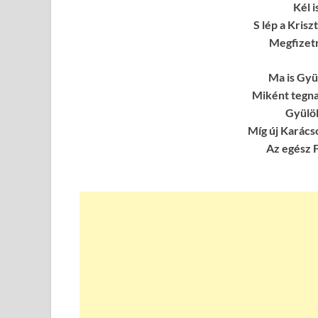
Kél 
S lép a Krisz
Megfizetn
Ma is Gyü
Miként tegnap
Gyülöl
Míg új Karácso
Az egész F