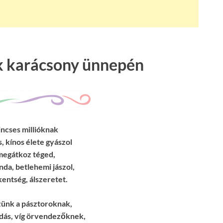
k karácsony ünnepén
incses millióknak
, kínos élete gyászol
 megátkoz téged,
nda, betlehemi jászol,
entség, álszeretet.
zünk a pásztoroknak,
ás, víg örvendezőknek,