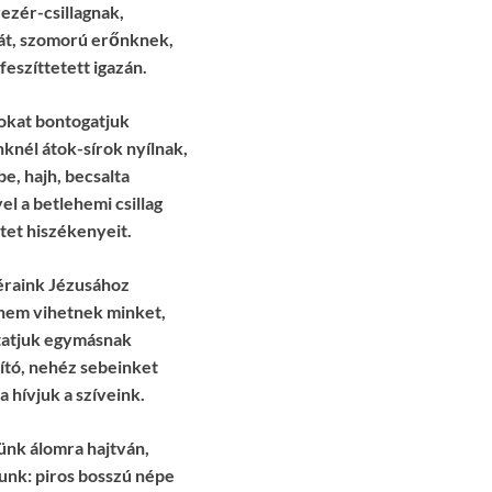
ezér-csillagnak,
ját, szomorú erőnknek,
eszíttetett igazán.
rokat bontogatjuk
knél átok-sírok nyílnak,
e, hajh, becsalta
l a betlehemi csillag
tet hiszékenyeit.
raink Jézusához
 nem vihetnek minket,
atjuk egymásnak
ító, nehéz sebeinket
a hívjuk a szíveink.
ünk álomra hajtván,
unk: piros bosszú népe