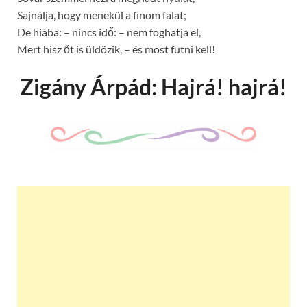
Sajnálja, hogy menekül a finom falat;
De hiába: – nincs idő: – nem foghatja el,
Mert hisz őt is üldözik, – és most futni kell!
Zigány Árpád: Hajrá! hajrá!