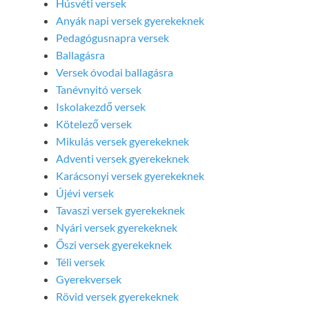
Húsvéti versek
Anyák napi versek gyerekeknek
Pedagógusnapra versek
Ballagásra
Versek óvodai ballagásra
Tanévnyitó versek
Iskolakezdő versek
Kötelező versek
Mikulás versek gyerekeknek
Adventi versek gyerekeknek
Karácsonyi versek gyerekeknek
Újévi versek
Tavaszi versek gyerekeknek
Nyári versek gyerekeknek
Őszi versek gyerekeknek
Téli versek
Gyerekversek
Rövid versek gyerekeknek