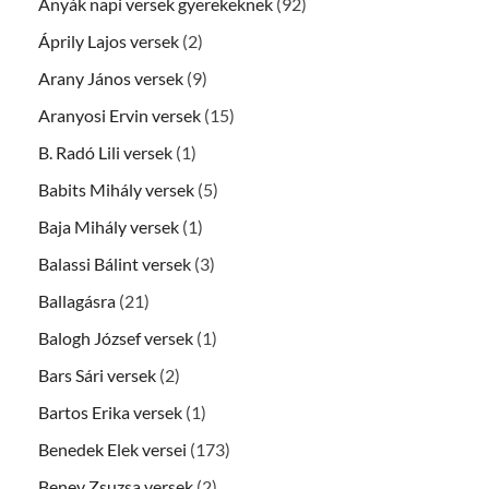
Anyák napi versek gyerekeknek
(92)
Áprily Lajos versek
(2)
Arany János versek
(9)
Aranyosi Ervin versek
(15)
B. Radó Lili versek
(1)
Babits Mihály versek
(5)
Baja Mihály versek
(1)
Balassi Bálint versek
(3)
Ballagásra
(21)
Balogh József versek
(1)
Bars Sári versek
(2)
Bartos Erika versek
(1)
Benedek Elek versei
(173)
Beney Zsuzsa versek
(2)