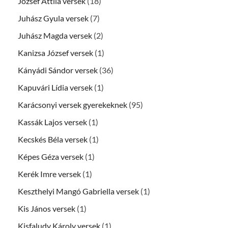
József Attila versek
(18)
Juhász Gyula versek
(7)
Juhász Magda versek
(2)
Kanizsa József versek
(1)
Kányádi Sándor versek
(36)
Kapuvári Lídia versek
(1)
Karácsonyi versek gyerekeknek
(95)
Kassák Lajos versek
(1)
Kecskés Béla versek
(1)
Képes Géza versek
(1)
Kerék Imre versek
(1)
Keszthelyi Mangó Gabriella versek
(1)
Kis János versek
(1)
Kisfaludy Károly versek
(1)