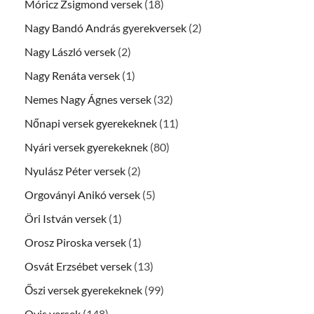
Móricz Zsigmond versek
(18)
Nagy Bandó András gyerekversek
(2)
Nagy László versek
(2)
Nagy Renáta versek
(1)
Nemes Nagy Ágnes versek
(32)
Nőnapi versek gyerekeknek
(11)
Nyári versek gyerekeknek
(80)
Nyulász Péter versek
(2)
Orgoványi Anikó versek
(5)
Öri István versek
(1)
Orosz Piroska versek
(1)
Osvát Erzsébet versek
(13)
Őszi versek gyerekeknek
(99)
Ovis versek
(148)