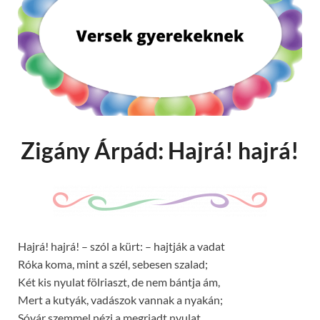
Zigány Árpád: Hajrá! hajrá!
Hajrá! hajrá! – szól a kürt: – hajtják a vadat
Róka koma, mint a szél, sebesen szalad;
Két kis nyulat fölriaszt, de nem bántja ám,
Mert a kutyák, vadászok vannak a nyakán;
Sóvár szemmel nézi a megriadt nyulat,