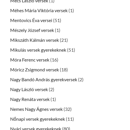
Mécs László versek
(1)
Méhes Mária Viktória versek
(1)
Mentovics Éva versei
(51)
Mészely József versek
(1)
Mikszáth Kálmán versek
(21)
Mikulás versek gyerekeknek
(51)
Móra Ferenc versek
(16)
Móricz Zsigmond versek
(18)
Nagy Bandó András gyerekversek
(2)
Nagy László versek
(2)
Nagy Renáta versek
(1)
Nemes Nagy Ágnes versek
(32)
Nőnapi versek gyerekeknek
(11)
Nyári versek gyerekeknek
(80)