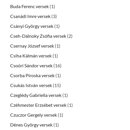
Buda Ferenc versek
(1)
Csanádi Imre versek
(3)
Csányi György versek
(1)
Cseh-Dálnoky Zsófia versek
(2)
Csernay József versek
(1)
Csiha Kálmán versek
(1)
Csoóri Sándor versek
(16)
Csorba Piroska versek
(1)
Csukás István versek
(15)
Czeglédy Gabriella versek
(1)
Czéhmester Erzsébet versek
(1)
Czuczor Gergely versek
(1)
Dénes György versek
(1)