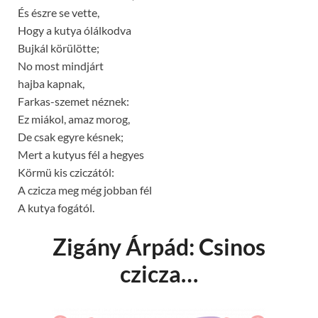
És észre se vette,
Hogy a kutya ólálkodva
Bujkál körülötte;
No most mindjárt
hajba kapnak,
Farkas-szemet néznek:
Ez miákol, amaz morog,
De csak egyre késnek;
Mert a kutyus fél a hegyes
Körmü kis cziczától:
A czicza meg még jobban fél
A kutya fogától.
Zigány Árpád: Csinos
czicza…