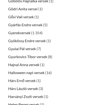
Göbölös Hajnalka versek
(1)
Gödri Anita versei
(1)
Gősi Vali versek
(1)
Gyárfás Endre versek
(5)
Gyerekversek
(1 354)
Gyökössy Endre versek
(1)
Gyulai Pál versek
(7)
Gyurkovics Tibor versek
(8)
Hajnal Anna versek
(1)
Halloween napi versek
(16)
Hárs Ernő versek
(1)
Hárs László versek
(3)
Harsányi Zsolt versek
(1)
Helen Bereg versek
(1)