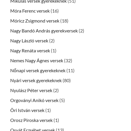
Mikulás versek gyerekeknek
(51)
Móra Ferenc versek
(16)
Móricz Zsigmond versek
(18)
Nagy Bandó András gyerekversek
(2)
Nagy László versek
(2)
Nagy Renáta versek
(1)
Nemes Nagy Ágnes versek
(32)
Nőnapi versek gyerekeknek
(11)
Nyári versek gyerekeknek
(80)
Nyulász Péter versek
(2)
Orgoványi Anikó versek
(5)
Öri István versek
(1)
Orosz Piroska versek
(1)
Osvát Erzsébet versek
(13)