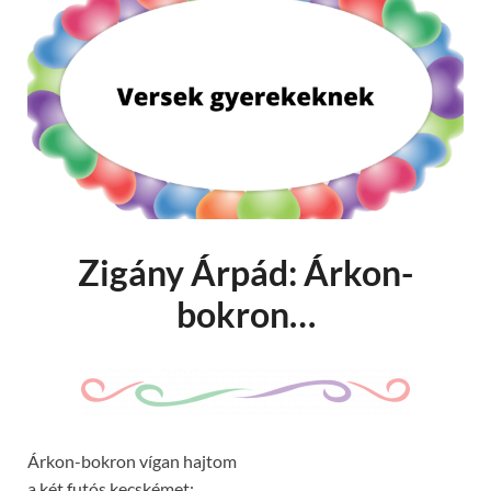
Zigány Árpád: Árkon-
bokron…
Árkon-bokron vígan hajtom
a két futós kecskémet: