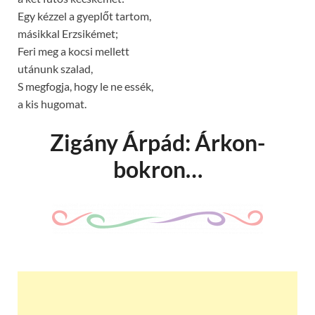
Egy kézzel a gyeplőt tartom,
másikkal Erzsikémet;
Feri meg a kocsi mellett
utánunk szalad,
S megfogja, hogy le ne essék,
a kis hugomat.
Zigány Árpád: Árkon-
bokron…