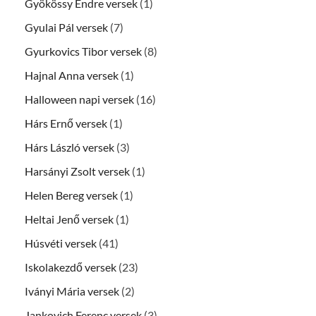
Gyökössy Endre versek
(1)
Gyulai Pál versek
(7)
Gyurkovics Tibor versek
(8)
Hajnal Anna versek
(1)
Halloween napi versek
(16)
Hárs Ernő versek
(1)
Hárs László versek
(3)
Harsányi Zsolt versek
(1)
Helen Bereg versek
(1)
Heltai Jenő versek
(1)
Húsvéti versek
(41)
Iskolakezdő versek
(23)
Iványi Mária versek
(2)
Jankovich Ferenc versek
(3)