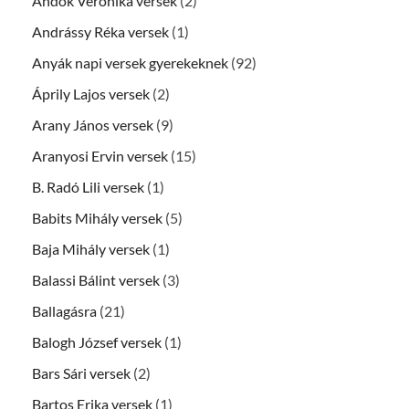
Andók Veronika versek
(2)
Andrássy Réka versek
(1)
Anyák napi versek gyerekeknek
(92)
Áprily Lajos versek
(2)
Arany János versek
(9)
Aranyosi Ervin versek
(15)
B. Radó Lili versek
(1)
Babits Mihály versek
(5)
Baja Mihály versek
(1)
Balassi Bálint versek
(3)
Ballagásra
(21)
Balogh József versek
(1)
Bars Sári versek
(2)
Bartos Erika versek
(1)