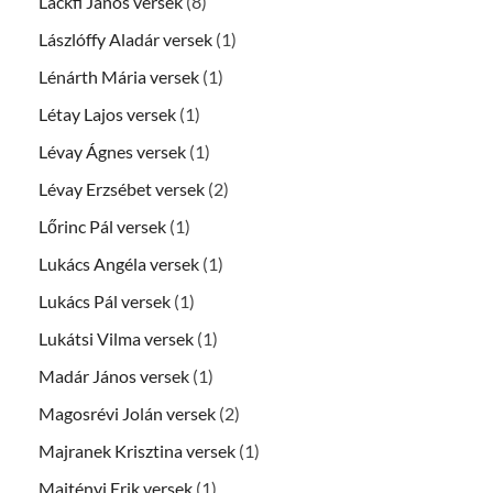
Lackfi János versek
(8)
Lászlóffy Aladár versek
(1)
Lénárth Mária versek
(1)
Létay Lajos versek
(1)
Lévay Ágnes versek
(1)
Lévay Erzsébet versek
(2)
Lőrinc Pál versek
(1)
Lukács Angéla versek
(1)
Lukács Pál versek
(1)
Lukátsi Vilma versek
(1)
Madár János versek
(1)
Magosrévi Jolán versek
(2)
Majranek Krisztina versek
(1)
Majtényi Erik versek
(1)