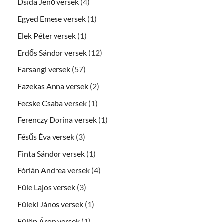
Dsida Jenő versek
(4)
Egyed Emese versek
(1)
Elek Péter versek
(1)
Erdős Sándor versek
(12)
Farsangi versek
(57)
Fazekas Anna versek
(2)
Fecske Csaba versek
(1)
Ferenczy Dorina versek
(1)
Fésűs Éva versek
(3)
Finta Sándor versek
(1)
Fórián Andrea versek
(4)
Füle Lajos versek
(3)
Füleki János versek
(1)
Fülöp Áron versek
(1)