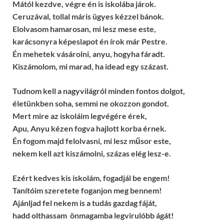
Mától kezdve, végre én is iskolába járok.
Ceruzával, tollal máris ügyes kézzel bánok.
Elolvasom hamarosan, mi lesz mese este,
karácsonyra képeslapot én írok már Pestre.
Én mehetek vásárolni, anyu, hogyha fáradt.
Kiszámolom, mi marad, ha idead egy százast.
Tudnom kell a nagyvilágról minden fontos dolgot,
életünkben soha, semmi ne okozzon gondot.
Mert mire az iskoláim legvégére érek,
Apu, Anyu kézen fogva hajlott korba érnek.
Én fogom majd felolvasni, mi lesz műsor este,
nekem kell azt kiszámolni, százas elég lesz-e.
Ezért kedves kis iskolám, fogadjál be engem!
Tanítóim szeretete foganjon meg bennem!
Ajánljad fel nekem is a tudás gazdag fáját,
hadd olthassam önmagamba legvirulóbb ágát!