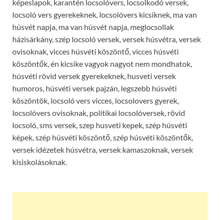
képeslapok, karantén locsolóvers, locsolkodó versek,
locsoló vers gyerekeknek, locsolóvers kicsiknek, ma van
húsvét napja, ma van húsvét napja, meglocsollak
házisárkány, szép locsoló versek, versek húsvétra, versek
ovisoknak, vicces húsvéti köszöntő, vicces húsvéti
köszöntők, én kicsike vagyok nagyot nem mondhatok,
húsvéti rövid versek gyerekeknek, husveti versek
humoros, húsvéti versek pajzán, legszebb húsvéti
köszöntök, locsoló vers vicces, locsolovers gyerek,
locsolóvers ovisoknak, politikai locsolóversek, rövid
locsoló, sms versek, szep husveti kepek, szép húsvéti
képek, szép húsvéti köszöntő, szép húsvéti köszöntők,
versek idézetek húsvétra, versek kamaszoknak, versek
kisiskolásoknak.