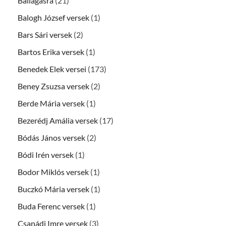
Ballagásra
(21)
Balogh József versek
(1)
Bars Sári versek
(2)
Bartos Erika versek
(1)
Benedek Elek versei
(173)
Beney Zsuzsa versek
(2)
Berde Mária versek
(1)
Bezerédj Amália versek
(17)
Bódás János versek
(2)
Bódi Irén versek
(1)
Bodor Miklós versek
(1)
Buczkó Mária versek
(1)
Buda Ferenc versek
(1)
Csanádi Imre versek
(3)