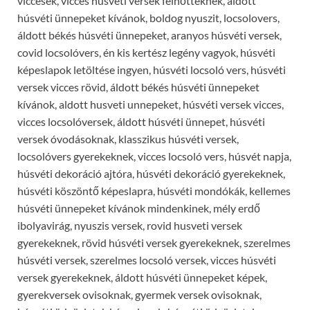
viccesek, vicces húsvéti versek felnőtteknek, áldott
húsvéti ünnepeket kívánok, boldog nyuszit, locsolovers,
áldott békés húsvéti ünnepeket, aranyos húsvéti versek,
covid locsolóvers, én kis kertész legény vagyok, húsvéti
képeslapok letöltése ingyen, húsvéti locsoló vers, húsvéti
versek vicces rövid, áldott békés húsvéti ünnepeket
kívánok, aldott husveti unnepeket, húsvéti versek vicces,
vicces locsolóversek, áldott húsvéti ünnepet, húsvéti
versek óvodásoknak, klasszikus húsvéti versek,
locsolóvers gyerekeknek, vicces locsoló vers, húsvét napja,
húsvéti dekoráció ajtóra, húsvéti dekoráció gyerekeknek,
húsvéti köszöntő képeslapra, húsvéti mondókák, kellemes
húsvéti ünnepeket kívánok mindenkinek, mély erdő
ibolyavirág, nyuszis versek, rovid husveti versek
gyerekeknek, rövid húsvéti versek gyerekeknek, szerelmes
húsvéti versek, szerelmes locsoló versek, vicces húsvéti
versek gyerekeknek, áldott húsvéti ünnepeket képek,
gyerekversek ovisoknak, gyermek versek ovisoknak,