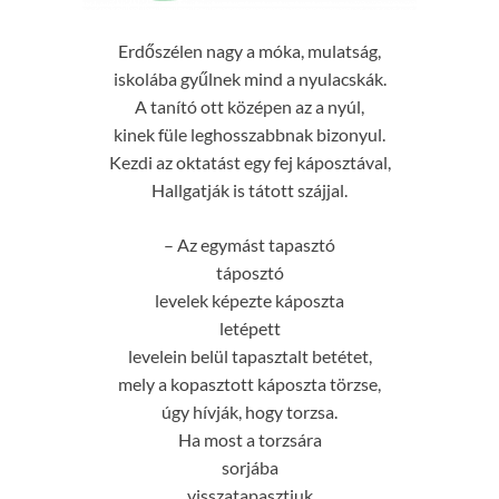
Erdőszélen nagy a móka, mulatság,
iskolába gyűlnek mind a nyulacskák.
A tanító ott középen az a nyúl,
kinek füle leghosszabbnak bizonyul.
Kezdi az oktatást egy fej káposztával,
Hallgatják is tátott szájjal.
– Az egymást tapasztó
táposztó
levelek képezte káposzta
letépett
levelein belül tapasztalt betétet,
mely a kopasztott káposzta törzse,
úgy hívják, hogy torzsa.
Ha most a torzsára
sorjába
visszatapasztjuk