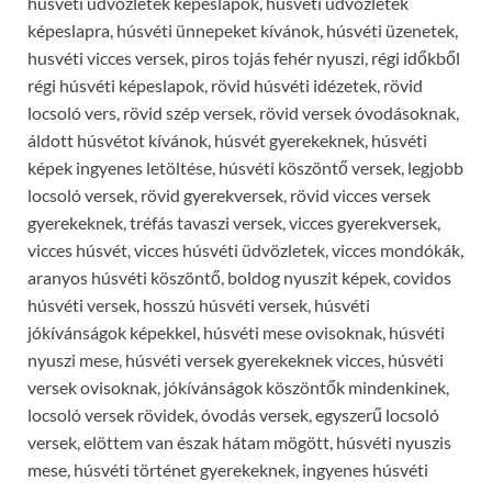
húsvéti üdvözletek képeslapok, húsvéti üdvözletek
képeslapra, húsvéti ünnepeket kívánok, húsvéti üzenetek,
husvéti vicces versek, piros tojás fehér nyuszi, régi időkből
régi húsvéti képeslapok, rövid húsvéti idézetek, rövid
locsoló vers, rövid szép versek, rövid versek óvodásoknak,
áldott húsvétot kívánok, húsvét gyerekeknek, húsvéti
képek ingyenes letöltése, húsvéti köszöntő versek, legjobb
locsoló versek, rövid gyerekversek, rövid vicces versek
gyerekeknek, tréfás tavaszi versek, vicces gyerekversek,
vicces húsvét, vicces húsvéti üdvözletek, vicces mondókák,
aranyos húsvéti köszöntő, boldog nyuszit képek, covidos
húsvéti versek, hosszú húsvéti versek, húsvéti
jókívánságok képekkel, húsvéti mese ovisoknak, húsvéti
nyuszi mese, húsvéti versek gyerekeknek vicces, húsvéti
versek ovisoknak, jókívánságok köszöntők mindenkinek,
locsoló versek rövidek, óvodás versek, egyszerű locsoló
versek, elöttem van észak hátam mögött, húsvéti nyuszis
mese, húsvéti történet gyerekeknek, ingyenes húsvéti