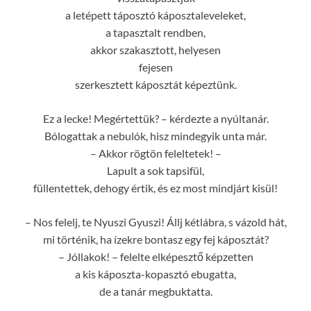
a letépett táposztó káposztaleveleket,
a tapasztalt rendben,
akkor szakasztott, helyesen
fejesen
szerkesztett káposztát képeztünk.
Ez a lecke! Megértettük? – kérdezte a nyúltanár.
Bólogattak a nebulók, hisz mindegyik unta már.
– Akkor rögtön feleltetek! –
Lapult a sok tapsifül,
füllentettek, dehogy értik, és ez most mindjárt kisül!
– Nos felelj, te Nyuszi Gyuszi! Állj kétlábra, s vázold hát,
mi történik, ha ízekre bontasz egy fej káposztát?
– Jóllakok! – felelte elképesztő képzetten
a kis káposzta-kopasztó ebugatta,
de a tanár megbuktatta.