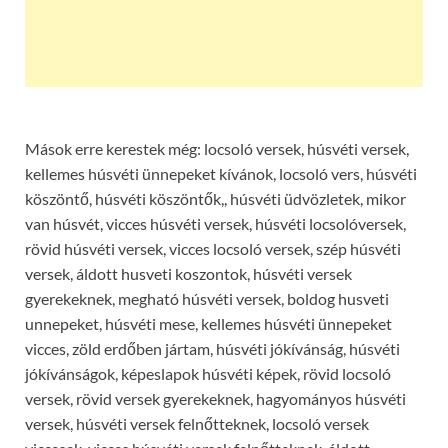
Mások erre kerestek még: locsoló versek, húsvéti versek,
kellemes húsvéti ünnepeket kívánok, locsoló vers, húsvéti
köszöntő, húsvéti köszöntők,, húsvéti üdvözletek, mikor
van húsvét, vicces húsvéti versek, húsvéti locsolóversek,
rövid húsvéti versek, vicces locsoló versek, szép húsvéti
versek, áldott husveti koszontok, húsvéti versek
gyerekeknek, megható húsvéti versek, boldog husveti
unnepeket, húsvéti mese, kellemes húsvéti ünnepeket
vicces, zöld erdőben jártam, húsvéti jókívánság, húsvéti
jókívánságok, képeslapok húsvéti képek, rövid locsoló
versek, rövid versek gyerekeknek, hagyományos húsvéti
versek, húsvéti versek felnőtteknek, locsoló versek