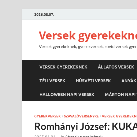
2026.08.07.
Versek gyerekekn
Versek gyerekeknek, gyerekversek, rövid versek gyere
VERSEK GYEREKEKNEK
ÁLLATOS VERSEK
TÉLI VERSEK
HÚSVÉTI VERSEK
ANYÁK 
HALLOWEEN NAPI VERSEK
MÁRTON NAPI 
GYEREKVERSEK
/
SZAVALÓVERSENYRE
/
VERSEK GYEREKEKN
Romhányi József: KUK