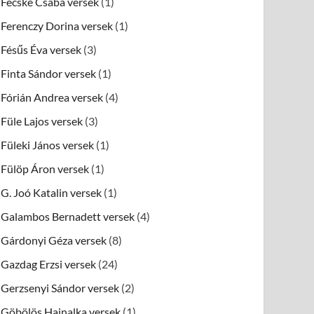
Fecske Csaba versek
(1)
Ferenczy Dorina versek
(1)
Fésűs Éva versek
(3)
Finta Sándor versek
(1)
Fórián Andrea versek
(4)
Füle Lajos versek
(3)
Füleki János versek
(1)
Fülöp Áron versek
(1)
G. Joó Katalin versek
(1)
Galambos Bernadett versek
(4)
Gárdonyi Géza versek
(8)
Gazdag Erzsi versek
(24)
Gerzsenyi Sándor versek
(2)
Göbölös Hajnalka versek
(1)