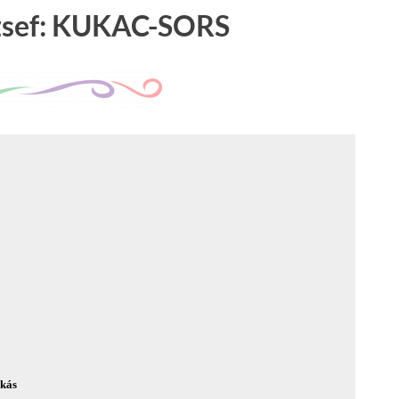
zsef: KUKAC-SORS
kás
