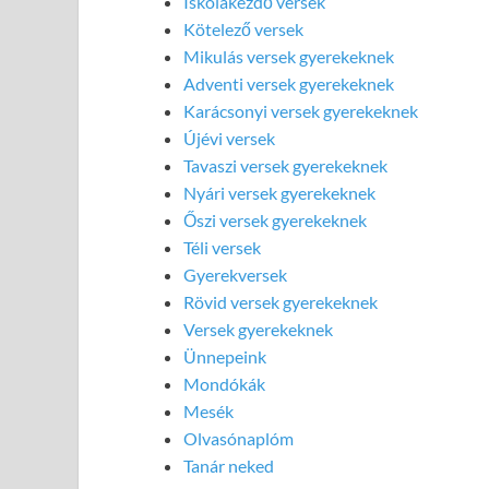
Iskolakezdő versek
Kötelező versek
Mikulás versek gyerekeknek
Adventi versek gyerekeknek
Karácsonyi versek gyerekeknek
Újévi versek
Tavaszi versek gyerekeknek
Nyári versek gyerekeknek
Őszi versek gyerekeknek
Téli versek
Gyerekversek
Rövid versek gyerekeknek
Versek gyerekeknek
Ünnepeink
Mondókák
Mesék
Olvasónaplóm
Tanár neked