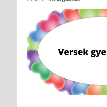
2025.01.04.
-
by
Versek gyerekeknek