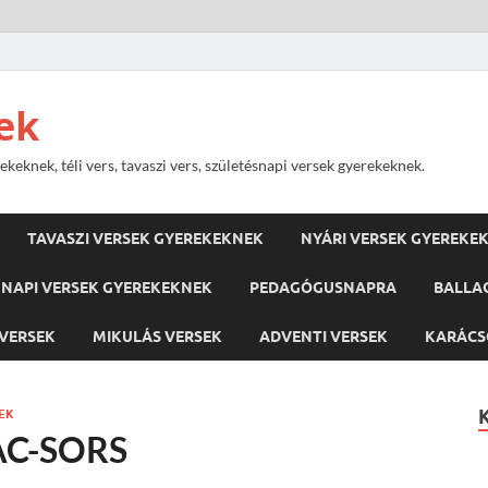
ek
keknek, téli vers, tavaszi vers, születésnapi versek gyerekeknek.
TAVASZI VERSEK GYEREKEKNEK
NYÁRI VERSEK GYEREKE
NAPI VERSEK GYEREKEKNEK
PEDAGÓGUSNAPRA
BALLA
VERSEK
MIKULÁS VERSEK
ADVENTI VERSEK
KARÁCS
EK
AC-SORS