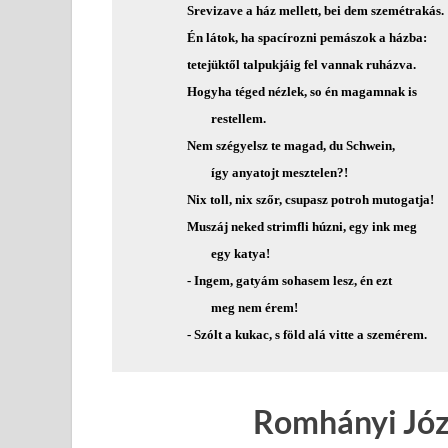
                 Srevizave a ház mellett, bei dem szemétrakás.

                 Én látok, ha spacírozni pemászok a házba:

                 tetejüktől talpukjáig fel vannak ruházva.

                 Hogyha téged nézlek, so én magamnak is

                         restellem.

                 Nem szégyelsz te magad, du Schwein,

                         így anyatojt mesztelen?!

                 Nix toll, nix szőr, csupasz potroh mutogatja!

                 Muszáj neked strimfli húzni, egy ink meg

                         egy katya!

                 - Ingem, gatyám sohasem lesz, én ezt

                         meg nem érem!

Romhányi Jó