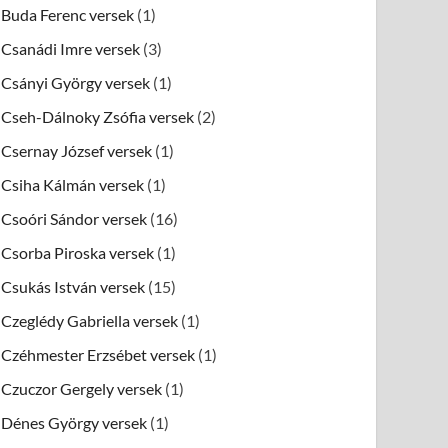
Buda Ferenc versek
(1)
Csanádi Imre versek
(3)
Csányi György versek
(1)
Cseh-Dálnoky Zsófia versek
(2)
Csernay József versek
(1)
Csiha Kálmán versek
(1)
Csoóri Sándor versek
(16)
Csorba Piroska versek
(1)
Csukás István versek
(15)
Czeglédy Gabriella versek
(1)
Czéhmester Erzsébet versek
(1)
Czuczor Gergely versek
(1)
Dénes György versek
(1)