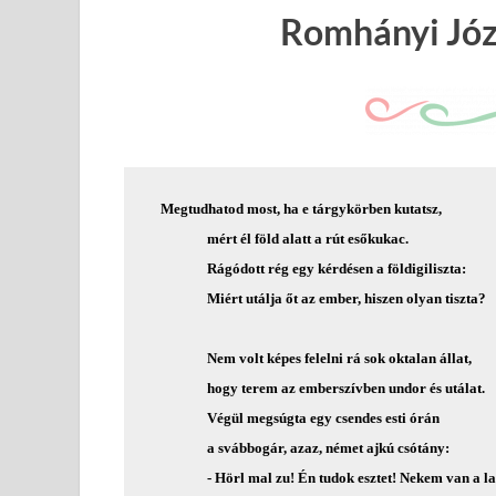
Romhányi Jó
   Megtudhatod most, ha e tárgykörben kutatsz,

                 mért él föld alatt a rút esőkukac.

                 Rágódott rég egy kérdésen a földigiliszta:

                 Miért utálja őt az ember, hiszen olyan tiszta?

                 Nem volt képes felelni rá sok oktalan állat,

                 hogy terem az emberszívben undor és utálat.

                 Végül megsúgta egy csendes esti órán

                 a svábbogár, azaz, német ajkú csótány:

                 - Hörl mal zu! Én tudok esztet! Nekem van a la