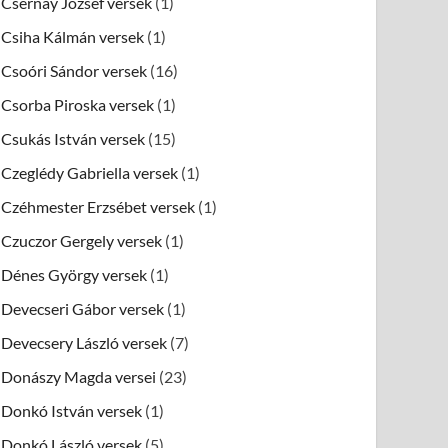
Csernay József versek
(1)
Csiha Kálmán versek
(1)
Csoóri Sándor versek
(16)
Csorba Piroska versek
(1)
Csukás István versek
(15)
Czeglédy Gabriella versek
(1)
Czéhmester Erzsébet versek
(1)
Czuczor Gergely versek
(1)
Dénes György versek
(1)
Devecseri Gábor versek
(1)
Devecsery László versek
(7)
Donászy Magda versei
(23)
Donkó István versek
(1)
Donkó László versek
(5)