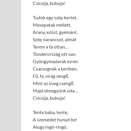
Csicsija, bubuja!
Tudok egy szép kertet,
Mesepatak mellett.
Arany, ezüst, gyémánt,
Szép narancsot, almát
Terem a fa ottan…
Tündérország ott van.
Gyöngymadarak ezren
Csacsognak a kertben,
Fű, fa, virág zengő,
Mint az üveg csengő.
Majd elmegyünk oda…
Csicsija, bubuja!
Tente baba, tente,
A szemedet hunyd be!
Alugy ingó-ringó,