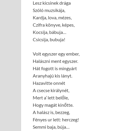
Lesz kicsinek drága
Szóló muzsikája,
Kardja, lova, mézes,
Czifra könyve, képes,
Kocsija, bábuja…
Csicsija, bubuja!
Volt egyszer egy ember,
Halászni ment egyszer.
Hát fogott is mingyárt
Aranyhajú kis lányt.
Hazavitte onnét
A csecse királynét,
Mert a’ lett belőle,
Hogy magát kinőtte.
A halász is, bezzeg,
Fényes ur lett: herczeg!
Semmi baja, búja…