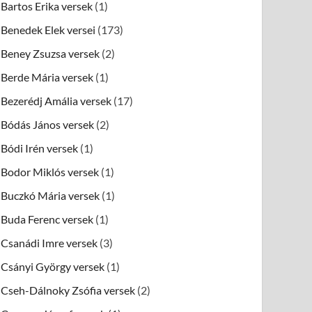
Bartos Erika versek
(1)
Benedek Elek versei
(173)
Beney Zsuzsa versek
(2)
Berde Mária versek
(1)
Bezerédj Amália versek
(17)
Bódás János versek
(2)
Bódi Irén versek
(1)
Bodor Miklós versek
(1)
Buczkó Mária versek
(1)
Buda Ferenc versek
(1)
Csanádi Imre versek
(3)
Csányi György versek
(1)
Cseh-Dálnoky Zsófia versek
(2)