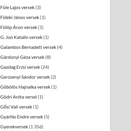
Füle Lajos versek
(3)
Füleki János versek
(1)
Fülöp Áron versek
(1)
G. Joó Katalin versek
(1)
Galambos Bernadett versek
(4)
Gárdonyi Géza versek
(8)
Gazdag Erzsi versek
(24)
Gerzsenyi Sándor versek
(2)
Göbölös Hajnalka versek
(1)
Gödri Anita versei
(1)
Gősi Vali versek
(1)
Gyárfás Endre versek
(5)
Gyerekversek
(1 356)