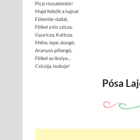
Piczi rózsabimbó!
Majd felkölt a hajnal
Fülemile-dallal,
Fölkel a kis czicza,
Gyuricza, Katicza,
Méhe, lepe, dongó,
Aranyos pillangó,
Fölkel az ibolya…
Csicsija, bubuja!
Pósa Laj