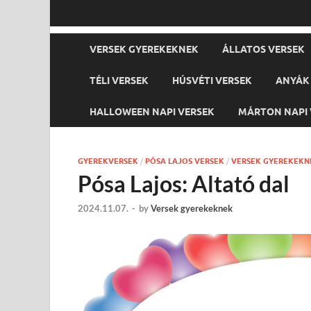
VERSEK GYEREKEKNEK
ÁLLATOS VERSEK
TÉLI VERSEK
HÚSVÉTI VERSEK
ANYÁK 
HALLOWEEN NAPI VERSEK
MÁRTON NAPI 
GYEREKVERSEK
/
PÓSA LAJOS VERSEK
/
VERSEK GYEREKEKN
Pósa Lajos: Altató dal
2024.11.07.
-
by
Versek gyerekeknek