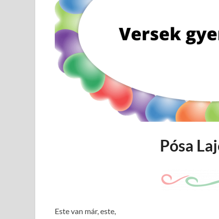
Pósa Laj
Este van már, este,