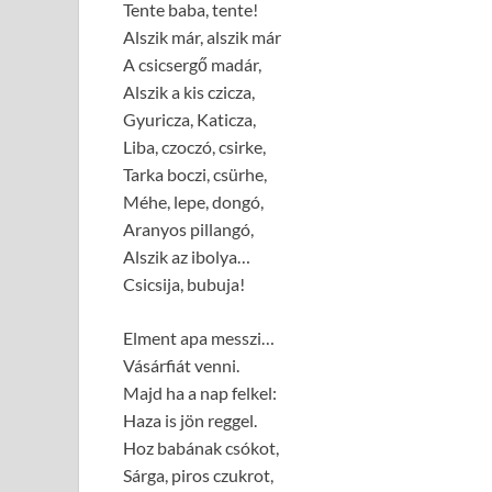
Tente baba, tente!
Alszik már, alszik már
A csicsergő madár,
Alszik a kis czicza,
Gyuricza, Katicza,
Liba, czoczó, csirke,
Tarka boczi, csürhe,
Méhe, lepe, dongó,
Aranyos pillangó,
Alszik az ibolya…
Csicsija, bubuja!
Elment apa messzi…
Vásárfiát venni.
Majd ha a nap felkel:
Haza is jön reggel.
Hoz babának csókot,
Sárga, piros czukrot,