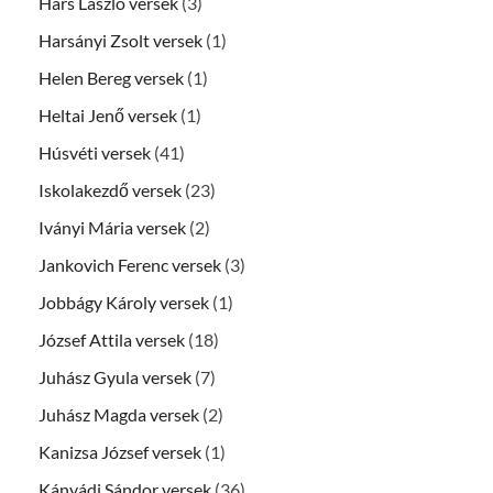
Hárs László versek
(3)
Harsányi Zsolt versek
(1)
Helen Bereg versek
(1)
Heltai Jenő versek
(1)
Húsvéti versek
(41)
Iskolakezdő versek
(23)
Iványi Mária versek
(2)
Jankovich Ferenc versek
(3)
Jobbágy Károly versek
(1)
József Attila versek
(18)
Juhász Gyula versek
(7)
Juhász Magda versek
(2)
Kanizsa József versek
(1)
Kányádi Sándor versek
(36)