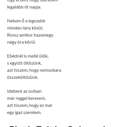
legalább öt napja.
Nekem ő a legszebb
minden lány közül.
Rossz amikor hazamegy
négy óra körül.
Ebédnél is mellé ülök,
s együtt öltözünk,
azt hiszem, hogy nemsokára
összeköltözünk.
Idebent az oviban
már reggel keresem,
azt hiszem, hogy ez már
egy igaz szerelem.