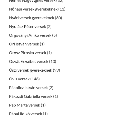
Nemes Nagy Ágnes versek
(32)
Nőnapi versek gyerekeknek
(11)
Nyári versek gyerekeknek
(80)
Nyulász Péter versek
(2)
Orgoványi Anikó versek
(5)
Öri István versek
(1)
Orosz Piroska versek
(1)
Osvát Erzsébet versek
(13)
Őszi versek gyerekeknek
(99)
Ovis versek
(148)
Pákolicz István versek
(2)
Pákozdi Gabriella versek
(1)
Pap Márta versek
(1)
Pápai Ildikó versek
(1)