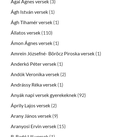
Ágai Ágnes versek
(3)
Ágh István versek
(1)
Ágh Tihamér versek
(1)
Állatos versek
(110)
Ámon Ágnes versek
(1)
Amrein Józsefné- Böröcz Piroska versek
(1)
Anderkó Péter versek
(1)
Andók Veronika versek
(2)
Andrássy Réka versek
(1)
Anyák napi versek gyerekeknek
(92)
Áprily Lajos versek
(2)
Arany János versek
(9)
Aranyosi Ervin versek
(15)
B. Radó Lili versek
(1)