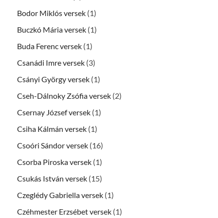
Bodor Miklós versek
(1)
Buczkó Mária versek
(1)
Buda Ferenc versek
(1)
Csanádi Imre versek
(3)
Csányi György versek
(1)
Cseh-Dálnoky Zsófia versek
(2)
Csernay József versek
(1)
Csiha Kálmán versek
(1)
Csoóri Sándor versek
(16)
Csorba Piroska versek
(1)
Csukás István versek
(15)
Czeglédy Gabriella versek
(1)
Czéhmester Erzsébet versek
(1)