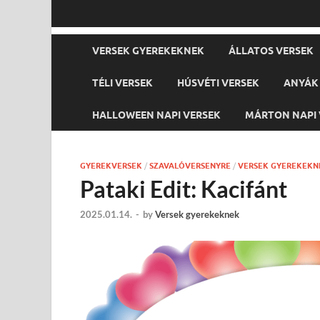
VERSEK GYEREKEKNEK
ÁLLATOS VERSEK
TÉLI VERSEK
HÚSVÉTI VERSEK
ANYÁK 
HALLOWEEN NAPI VERSEK
MÁRTON NAPI 
GYEREKVERSEK
/
SZAVALÓVERSENYRE
/
VERSEK GYEREKEKN
Pataki Edit: Kacifánt
2025.01.14.
-
by
Versek gyerekeknek