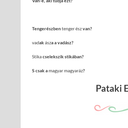
Van-e, aki tudja ezt?
Tengerészben
tenger ész
van?
vad
ak
ász
a a vadász?
Stika
cselekszik stikában?
S csak a
magyar magyaráz
?
Pataki E