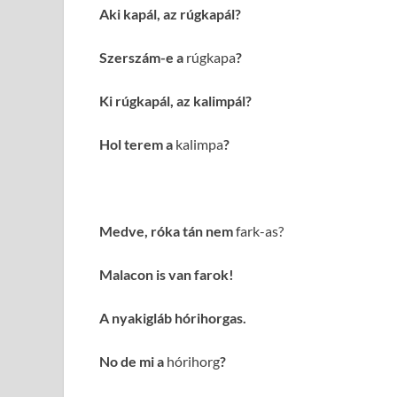
Aki kapál, az rúgkapál?
Szerszám-e a
rúgkapa
?
Ki rúgkapál, az kalimpál?
Hol terem a
kalimpa
?
Medve, róka tán nem
fark-as?
Malacon is van farok!
A nyakigláb hórihorgas.
No de mi a
hórihorg
?