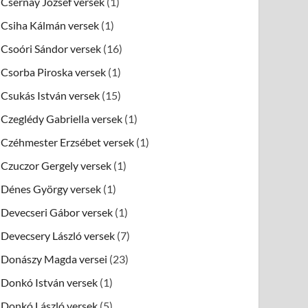
Csernay József versek
(1)
Csiha Kálmán versek
(1)
Csoóri Sándor versek
(16)
Csorba Piroska versek
(1)
Csukás István versek
(15)
Czeglédy Gabriella versek
(1)
Czéhmester Erzsébet versek
(1)
Czuczor Gergely versek
(1)
Dénes György versek
(1)
Devecseri Gábor versek
(1)
Devecsery László versek
(7)
Donászy Magda versei
(23)
Donkó István versek
(1)
Donkó László versek
(5)