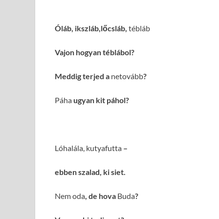
Óláb, ikszláb,lőcsláb,
tébláb
Vajon hogyan téblábol?
Meddig terjed a
netovább
?
Páha
ugyan kit páhol?
Lóhalála, kutyafutta
–
ebben szalad, ki siet.
Nem oda
, de hova
Buda
?