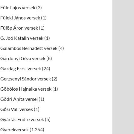
Füle Lajos versek
(3)
Füleki János versek
(1)
Fülöp Áron versek
(1)
G. Joó Katalin versek
(1)
Galambos Bernadett versek
(4)
Gárdonyi Géza versek
(8)
Gazdag Erzsi versek
(24)
Gerzsenyi Sándor versek
(2)
Göbölös Hajnalka versek
(1)
Gödri Anita versei
(1)
Gősi Vali versek
(1)
Gyárfás Endre versek
(5)
Gyerekversek
(1 354)