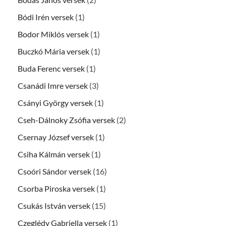
Bódi Irén versek
(1)
Bodor Miklós versek
(1)
Buczkó Mária versek
(1)
Buda Ferenc versek
(1)
Csanádi Imre versek
(3)
Csányi György versek
(1)
Cseh-Dálnoky Zsófia versek
(2)
Csernay József versek
(1)
Csiha Kálmán versek
(1)
Csoóri Sándor versek
(16)
Csorba Piroska versek
(1)
Csukás István versek
(15)
Czeglédy Gabriella versek
(1)