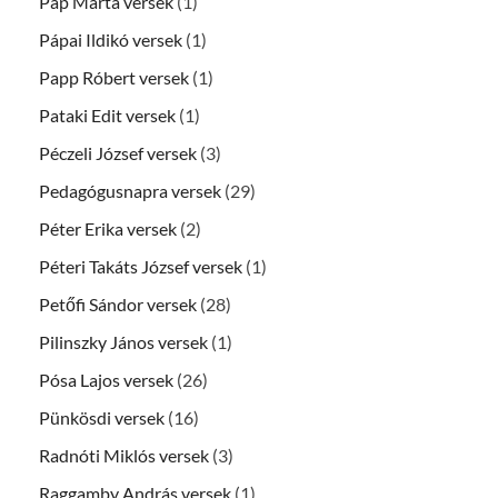
Pap Márta versek
(1)
Pápai Ildikó versek
(1)
Papp Róbert versek
(1)
Pataki Edit versek
(1)
Péczeli József versek
(3)
Pedagógusnapra versek
(29)
Péter Erika versek
(2)
Péteri Takáts József versek
(1)
Petőfi Sándor versek
(28)
Pilinszky János versek
(1)
Pósa Lajos versek
(26)
Pünkösdi versek
(16)
Radnóti Miklós versek
(3)
Raggamby András versek
(1)