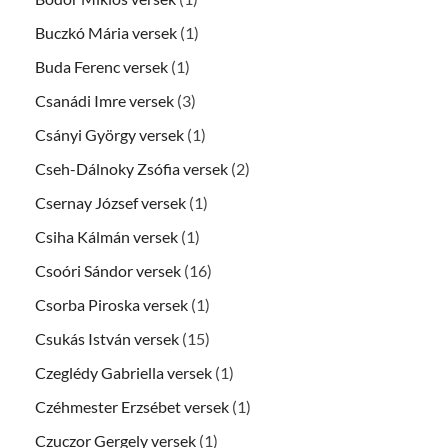
Buczkó Mária versek
(1)
Buda Ferenc versek
(1)
Csanádi Imre versek
(3)
Csányi György versek
(1)
Cseh-Dálnoky Zsófia versek
(2)
Csernay József versek
(1)
Csiha Kálmán versek
(1)
Csoóri Sándor versek
(16)
Csorba Piroska versek
(1)
Csukás István versek
(15)
Czeglédy Gabriella versek
(1)
Czéhmester Erzsébet versek
(1)
Czuczor Gergely versek
(1)