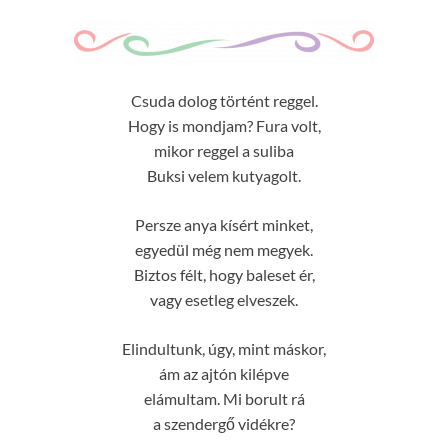
Csuda dolog történt reggel.
Hogy is mondjam? Fura volt,
mikor reggel a suliba
Buksi velem kutyagolt.
Persze anya kísért minket,
egyedül még nem megyek.
Biztos félt, hogy baleset ér,
vagy esetleg elveszek.
Elindultunk, úgy, mint máskor,
ám az ajtón kilépve
elámultam. Mi borult rá
a szendergő vidékre?