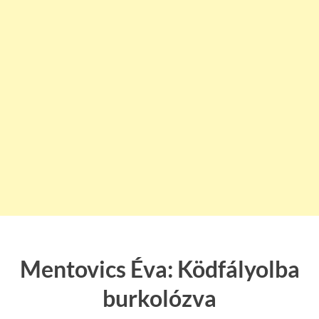
Mentovics Éva: Ködfályolba
burkolózva