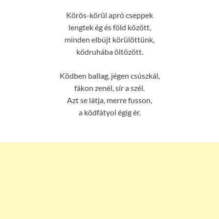
Körös-körül apró cseppek
lengtek ég és föld között,
minden elbújt körülöttünk,
ködruhába öltözött.
Ködben ballag, jégen csúszkál,
fákon zenél, sír a szél.
Azt se látja, merre fusson,
a ködfátyol égig ér.