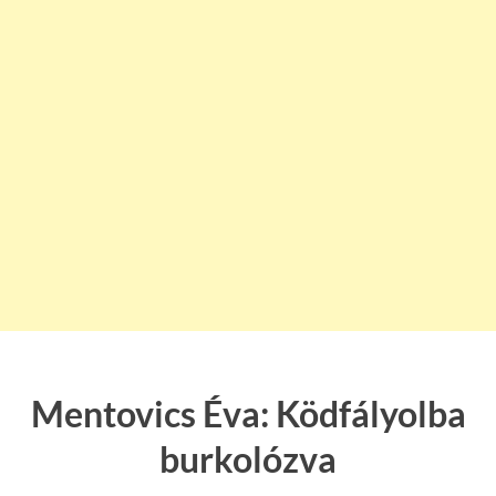
Mentovics Éva: Ködfályolba
burkolózva