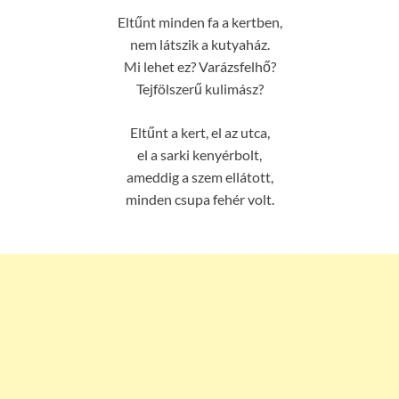
Eltűnt minden fa a kertben,
nem látszik a kutyaház.
Mi lehet ez? Varázsfelhő?
Tejfölszerű kulimász?
Eltűnt a kert, el az utca,
el a sarki kenyérbolt,
ameddig a szem ellátott,
minden csupa fehér volt.