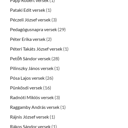
Papp Róbert versek
(1)
Pataki Edit versek
(1)
Péczeli József versek
(3)
Pedagógusnapra versek
(29)
Péter Erika versek
(2)
Péteri Takáts József versek
(1)
Petőfi Sándor versek
(28)
Pilinszky János versek
(1)
Pósa Lajos versek
(26)
Pünkösdi versek
(16)
Radnóti Miklós versek
(3)
Raggamby András versek
(1)
Rájnis József versek
(1)
Rákos Sándor versek
(1)