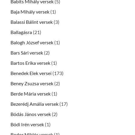
Babits Mihály versek
(5)
Baja Mihály versek
(1)
Balassi Bálint versek
(3)
Ballagásra
(21)
Balogh József versek
(1)
Bars Sári versek
(2)
Bartos Erika versek
(1)
Benedek Elek versei
(173)
Beney Zsuzsa versek
(2)
Berde Mária versek
(1)
Bezerédj Amália versek
(17)
Bódás János versek
(2)
Bódi Irén versek
(1)
Bodor Miklós versek
(1)