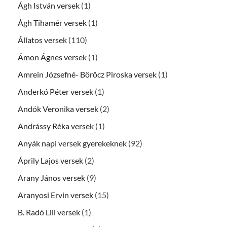
Ágh István versek
(1)
Ágh Tihamér versek
(1)
Állatos versek
(110)
Ámon Ágnes versek
(1)
Amrein Józsefné- Böröcz Piroska versek
(1)
Anderkó Péter versek
(1)
Andók Veronika versek
(2)
Andrássy Réka versek
(1)
Anyák napi versek gyerekeknek
(92)
Áprily Lajos versek
(2)
Arany János versek
(9)
Aranyosi Ervin versek
(15)
B. Radó Lili versek
(1)