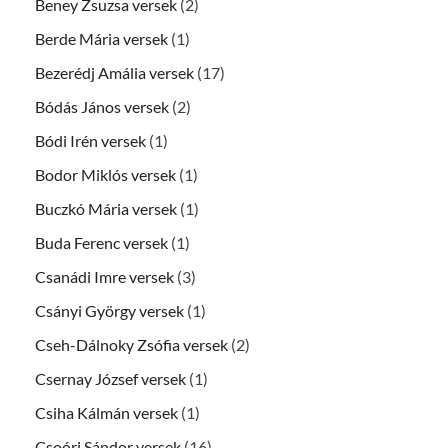
Beney Zsuzsa versek
(2)
Berde Mária versek
(1)
Bezerédj Amália versek
(17)
Bódás János versek
(2)
Bódi Irén versek
(1)
Bodor Miklós versek
(1)
Buczkó Mária versek
(1)
Buda Ferenc versek
(1)
Csanádi Imre versek
(3)
Csányi György versek
(1)
Cseh-Dálnoky Zsófia versek
(2)
Csernay József versek
(1)
Csiha Kálmán versek
(1)
Csoóri Sándor versek
(16)