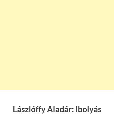
Lászlóffy Aladár: Ibolyás