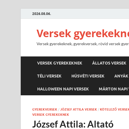
2026.08.06.
Versek gyerekekn
Versek gyerekeknek, gyerekversek, rövid versek gyere
VERSEK GYEREKEKNEK
ÁLLATOS VERSEK
TÉLI VERSEK
HÚSVÉTI VERSEK
ANYÁK 
HALLOWEEN NAPI VERSEK
MÁRTON NAPI 
GYEREKVERSEK
/
JÓZSEF ATTILA VERSEK
/
KÖTELEZŐ VERSE
VERSEK GYEREKEKNEK
József Attila: Altató