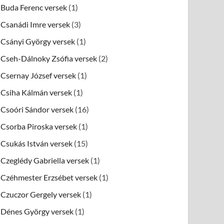
Buda Ferenc versek
(1)
Csanádi Imre versek
(3)
Csányi György versek
(1)
Cseh-Dálnoky Zsófia versek
(2)
Csernay József versek
(1)
Csiha Kálmán versek
(1)
Csoóri Sándor versek
(16)
Csorba Piroska versek
(1)
Csukás István versek
(15)
Czeglédy Gabriella versek
(1)
Czéhmester Erzsébet versek
(1)
Czuczor Gergely versek
(1)
Dénes György versek
(1)