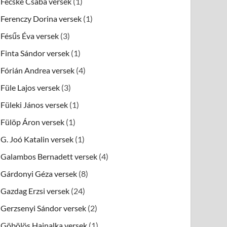
Fecske Csaba versek
(1)
Ferenczy Dorina versek
(1)
Fésűs Éva versek
(3)
Finta Sándor versek
(1)
Fórián Andrea versek
(4)
Füle Lajos versek
(3)
Füleki János versek
(1)
Fülöp Áron versek
(1)
G. Joó Katalin versek
(1)
Galambos Bernadett versek
(4)
Gárdonyi Géza versek
(8)
Gazdag Erzsi versek
(24)
Gerzsenyi Sándor versek
(2)
Göbölös Hajnalka versek
(1)