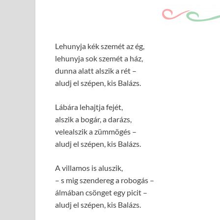
Lehunyja kék szemét az ég,
lehunyja sok szemét a ház,
dunna alatt alszik a rét –
aludj el szépen, kis Balázs.
Lábára lehajtja fejét,
alszik a bogár, a darázs,
velealszik a zümmögés –
aludj el szépen, kis Balázs.
A villamos is aluszik,
– s mig szendereg a robogás –
álmában csönget egy picit –
aludj el szépen, kis Balázs.