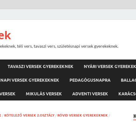
ek
keknek, téli vers, tavaszi vers, születésnapi versek gyerekeknek.
TAVASZI VERSEK GYEREKEKNEK
NYÁRI VERSEK GYEREKE
NAPI VERSEK GYEREKEKNEK
PEDAGÓGUSNAPRA
BALLA
VERSEK
MIKULÁS VERSEK
ADVENTI VERSEK
KARÁCS
K
/
KÖTELEZŐ VERSEK 2.OSZTÁLY
/
RÖVID VERSEK GYEREKEKNEK
/