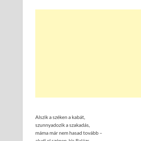
Alszik a széken a kabát,
szunnyadozik a szakadás,
máma már nem hasad tovább –
aludj el szépen, kis Balázs.