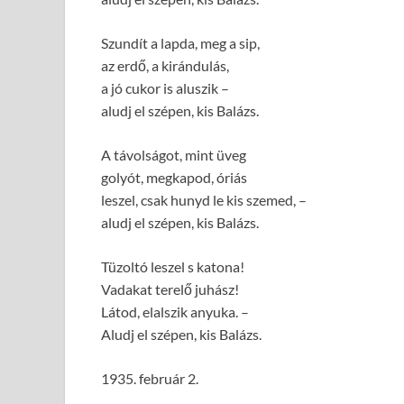
Szundít a lapda, meg a sip,
az erdő, a kirándulás,
a jó cukor is aluszik –
aludj el szépen, kis Balázs.
A távolságot, mint üveg
golyót, megkapod, óriás
leszel, csak hunyd le kis szemed, –
aludj el szépen, kis Balázs.
Tüzoltó leszel s katona!
Vadakat terelő juhász!
Látod, elalszik anyuka. –
Aludj el szépen, kis Balázs.
1935. február 2.