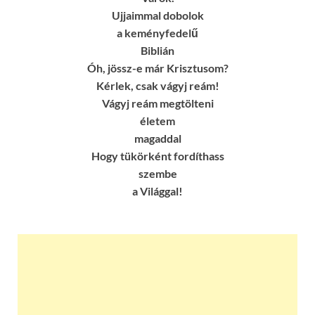
Ujjaimmal dobolok
a keményfedelű
Biblián
Óh, jössz-e már Krisztusom?
Kérlek, csak vágyj reám!
Vágyj reám megtölteni
életem
magaddal
Hogy tükörként fordíthass
szembe
a Világgal!