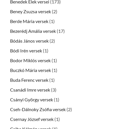
Benedek Elek versei
(173)
Beney Zsuzsa versek
(2)
Berde Mária versek
(1)
Bezerédj Amália versek
(17)
Bódás János versek
(2)
Bódi Irén versek
(1)
Bodor Miklós versek
(1)
Buczkó Mária versek
(1)
Buda Ferenc versek
(1)
Csanádi Imre versek
(3)
Csányi György versek
(1)
Cseh-Dálnoky Zsófia versek
(2)
Csernay József versek
(1)
Csiha Kálmán versek
(1)