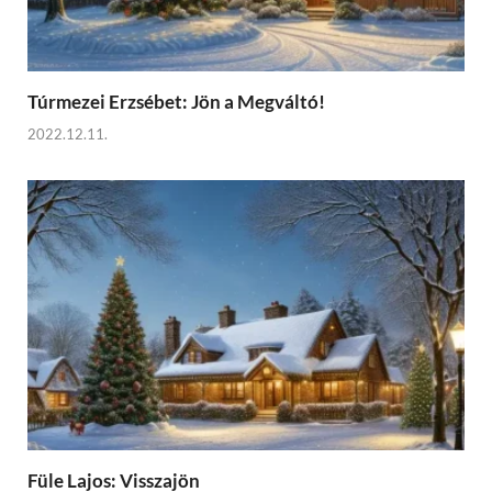
Túrmezei Erzsébet: Jön a Megváltó!
2022.12.11.
Füle Lajos: Visszajön