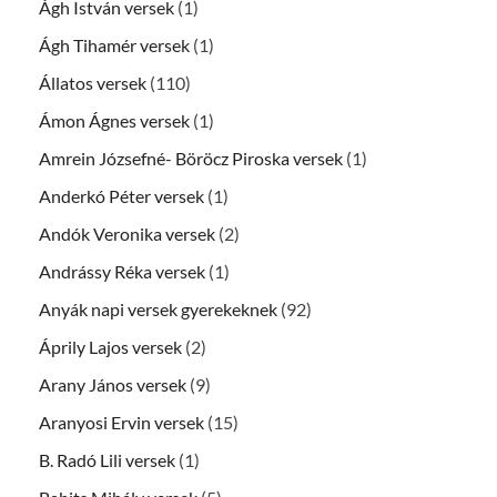
Ágh István versek
(1)
Ágh Tihamér versek
(1)
Állatos versek
(110)
Ámon Ágnes versek
(1)
Amrein Józsefné- Böröcz Piroska versek
(1)
Anderkó Péter versek
(1)
Andók Veronika versek
(2)
Andrássy Réka versek
(1)
Anyák napi versek gyerekeknek
(92)
Áprily Lajos versek
(2)
Arany János versek
(9)
Aranyosi Ervin versek
(15)
B. Radó Lili versek
(1)