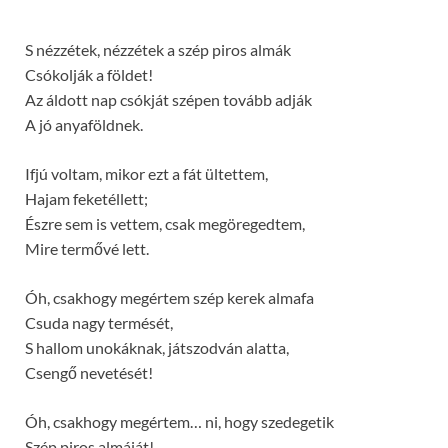
S nézzétek, nézzétek a szép piros almák
Csókolják a földet!
Az áldott nap csókját szépen tovább adják
A jó anyaföldnek.
Ifjú voltam, mikor ezt a fát ültettem,
Hajam feketéllett;
Észre sem is vettem, csak megöregedtem,
Mire termővé lett.
Óh, csakhogy megértem szép kerek almafa
Csuda nagy termését,
S hallom unokáknak, játszodván alatta,
Csengő nevetését!
Óh, csakhogy megértem… ni, hogy szedegetik
Szép piros almáját!