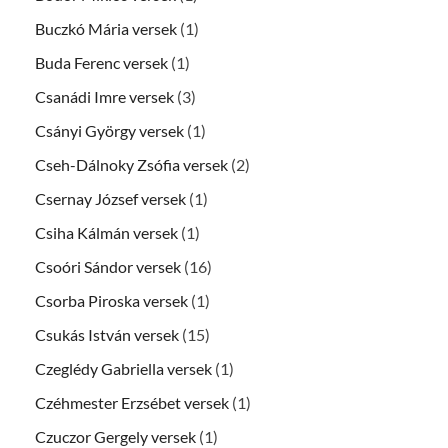
Buczkó Mária versek
(1)
Buda Ferenc versek
(1)
Csanádi Imre versek
(3)
Csányi György versek
(1)
Cseh-Dálnoky Zsófia versek
(2)
Csernay József versek
(1)
Csiha Kálmán versek
(1)
Csoóri Sándor versek
(16)
Csorba Piroska versek
(1)
Csukás István versek
(15)
Czeglédy Gabriella versek
(1)
Czéhmester Erzsébet versek
(1)
Czuczor Gergely versek
(1)