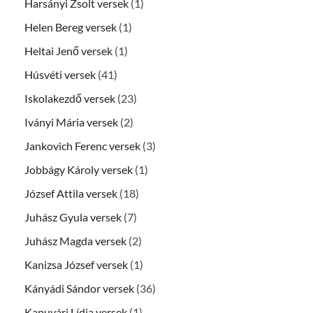
Harsányi Zsolt versek
(1)
Helen Bereg versek
(1)
Heltai Jenő versek
(1)
Húsvéti versek
(41)
Iskolakezdő versek
(23)
Iványi Mária versek
(2)
Jankovich Ferenc versek
(3)
Jobbágy Károly versek
(1)
József Attila versek
(18)
Juhász Gyula versek
(7)
Juhász Magda versek
(2)
Kanizsa József versek
(1)
Kányádi Sándor versek
(36)
Kapuvári Lídia versek
(1)