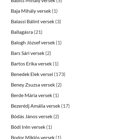
Babits Mihály versek
(5)
Baja Mihály versek
(1)
Balassi Bálint versek
(3)
Ballagásra
(21)
Balogh József versek
(1)
Bars Sári versek
(2)
Bartos Erika versek
(1)
Benedek Elek versei
(173)
Beney Zsuzsa versek
(2)
Berde Mária versek
(1)
Bezerédj Amália versek
(17)
Bódás János versek
(2)
Bódi Irén versek
(1)
Bodor Miklós versek
(1)