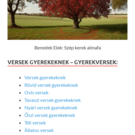
Benedek Elek: Szép kerek almafa
VERSEK GYEREKEKNEK – GYEREKVERSEK:
Versek gyerekeknek
Rövid versek gyerekeknek
Ovis versek
Tavaszi versek gyerekeknek
Nyári versek gyerekeknek
Őszi versek gyerekeknek
Téli versek
Állatos versek