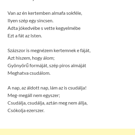
Van az én kertemben almafa sokféle,
Ilyen szép egy sincsen.
Adta jókedvébe s vette kegyelmébe
Ezt a fát az Isten.
Százszor is megnézem kertemnek e fáját,
Azt hiszem, hogy álom;
Gyönyörű formáját, szép piros almáját
Meghatva csudálom.
A nap, az áldott nap, lám az is csudálja!
Meg-megáll nem egyszer;
Csudálja, csudálja, aztán meg nem állja,
Csókolja ezerszer.