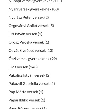
Nőnapi versek gyerekeknek
(11)
Nyári versek gyerekeknek
(80)
Nyulász Péter versek
(2)
Orgoványi Anikó versek
(5)
Öri István versek
(1)
Orosz Piroska versek
(1)
Osvát Erzsébet versek
(13)
Őszi versek gyerekeknek
(99)
Ovis versek
(148)
Pákolicz István versek
(2)
Pákozdi Gabriella versek
(1)
Pap Márta versek
(1)
Pápai Ildikó versek
(1)
Papp Róbert versek
(1)