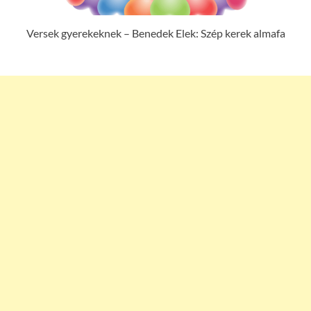
Versek gyerekeknek – Benedek Elek: Szép kerek almafa