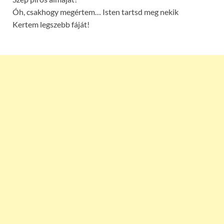
Óh, csakhogy megértem… Isten tartsd meg nekik
Kertem legszebb fáját!