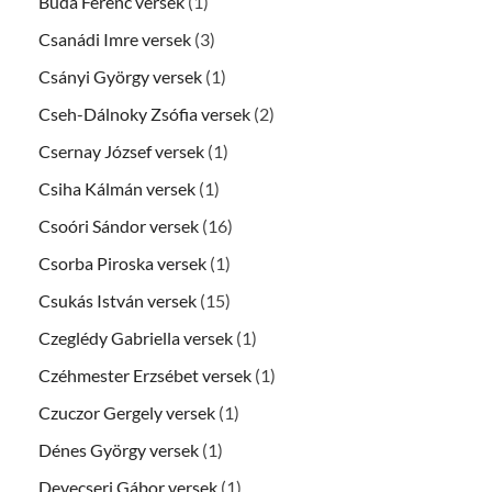
Buda Ferenc versek
(1)
Csanádi Imre versek
(3)
Csányi György versek
(1)
Cseh-Dálnoky Zsófia versek
(2)
Csernay József versek
(1)
Csiha Kálmán versek
(1)
Csoóri Sándor versek
(16)
Csorba Piroska versek
(1)
Csukás István versek
(15)
Czeglédy Gabriella versek
(1)
Czéhmester Erzsébet versek
(1)
Czuczor Gergely versek
(1)
Dénes György versek
(1)
Devecseri Gábor versek
(1)