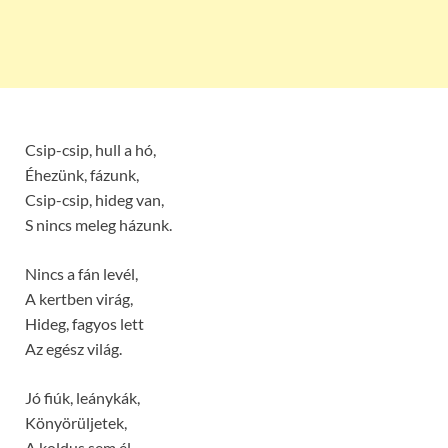
Csip-csip, hull a hó,
Éhezünk, fázunk,
Csip-csip, hideg van,
S nincs meleg házunk.
Nincs a fán levél,
A kertben virág,
Hideg, fagyos lett
Az egész világ.
Jó fiúk, leánykák,
Könyörüljetek,
A koldus sem él